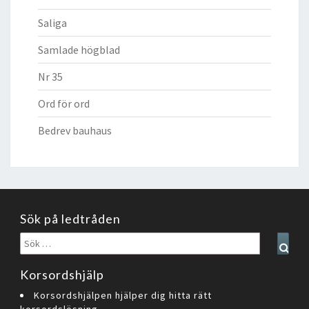
Saliga
Samlade högblad
Nr 35
Ord för ord
Bedrev bauhaus
Sök på ledtråden
Sök
Sear
efter:
Korsordshjälp
Korsordshjälpen hjälper dig hitta rätt