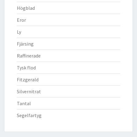
Högblad
Eror
Ly
Fjärsing
Raffinerade
Tysk flod
Fitzgerald
Silvernitrat
Tantal
Segelfartyg