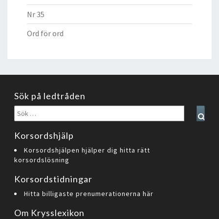
Nr 35
Ord för ord
Sök på ledtråden
Sök
Sear
efter:
Korsordshjälp
Korsordshjälpen hjälper dig hitta rätt
korsordslösning
Korsordstidningar
Hitta billigaste prenumerationerna här
Om Krysslexikon