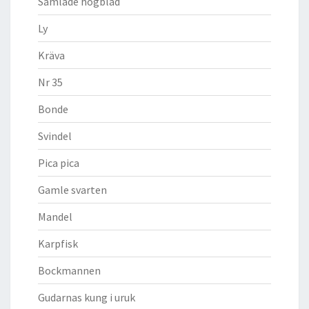
Samlade högblad
Ly
Kräva
Nr 35
Bonde
Svindel
Pica pica
Gamle svarten
Mandel
Karpfisk
Bockmannen
Gudarnas kung i uruk