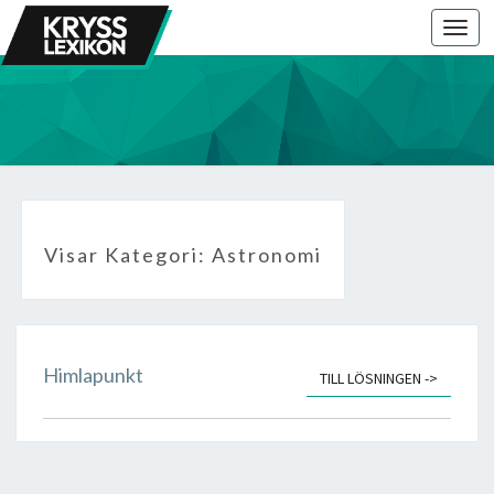
Togg
navi
Visar Kategori:
Astronomi
Himlapunkt
Himlapunkt
LÄS MER
TILL LÖSNINGEN ->