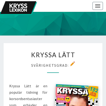
Togg
navi
KRYSSA
KRYSSA LÄTT
LÄTT
SVÅRIGHETSGRAD:
Kryssa Lätt är en
populär tidning för
korsordsentusiaster
som erbjuder en