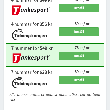
4
nummer för
349 kr
Beställ
4
nummer för
356 kr
89 kr / nr
Beställ
7
nummer för
549 kr
78 kr / nr
Beställ
7
nummer för
623 kr
89 kr / nr
Beställ
Alla prenumerationer upphör automatiskt när de tagit
slut!