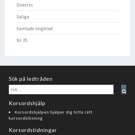
Doktrin
Saliga
Samlade högblad
Nr 35
Sök på ledtråden
Sök
Sear
efter:
Korsordshjälp
Korsordshjälpen hjälper dig hitta rätt
korsordslösning
Korsordstidningar