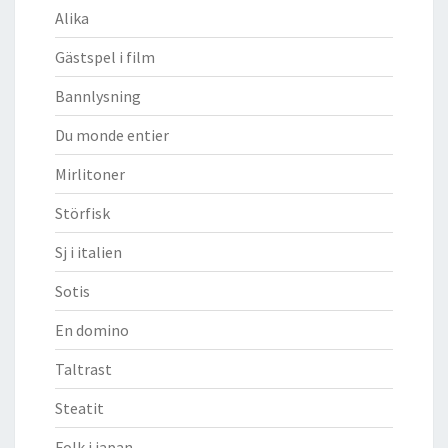
Alika
Gästspel i film
Bannlysning
Du monde entier
Mirlitoner
Störfisk
Sj i italien
Sotis
En domino
Taltrast
Steatit
Folk i japan