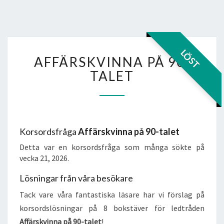
AFFÄRSKVINNA
LÖST
AFFÄRSKVINNA PÅ 90-
PÅ
90-
TALET
TALET
Korsordsfråga
Affärskvinna på 90-talet
Detta var en korsordsfråga som många sökte på
vecka 21, 2026.
Lösningar från våra besökare
Tack vare våra fantastiska läsare har vi förslag på
korsordslösningar på 8 bokstäver för ledtråden
Affärskvinna på 90-talet
!