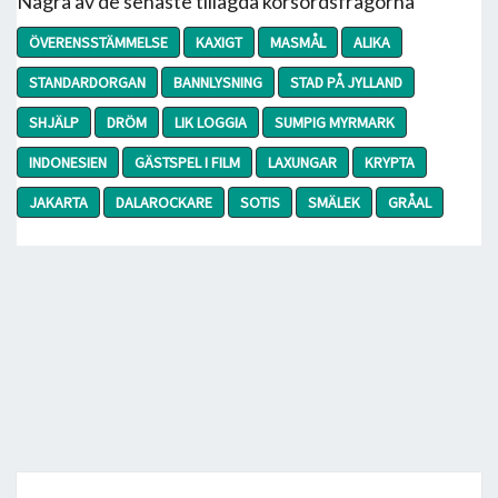
Några av de senaste tillagda korsordsfrågorna
ÖVERENSSTÄMMELSE
KAXIGT
MASMÅL
ALIKA
STANDARDORGAN
BANNLYSNING
STAD PÅ JYLLAND
SHJÄLP
DRÖM
LIK LOGGIA
SUMPIG MYRMARK
INDONESIEN
GÄSTSPEL I FILM
LAXUNGAR
KRYPTA
JAKARTA
DALAROCKARE
SOTIS
SMÄLEK
GRÅAL