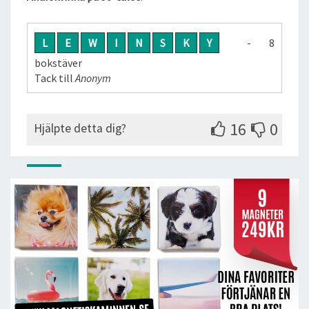
L
E
W
I
N
S
K
Y
- 8
bokstäver
Tack till
Anonym
16
0
Hjälpte detta dig?