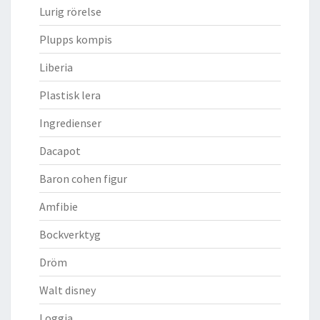
Lurig rörelse
Plupps kompis
Liberia
Plastisk lera
Ingredienser
Dacapot
Baron cohen figur
Amfibie
Bockverktyg
Dröm
Walt disney
Loggia