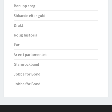
Bar upp stag
Sökande efter guld
Dräkt
Rolig historia
Pat
Är en i parlamentet
Glamrockband
Jobba för Bond
Jobba för Bond