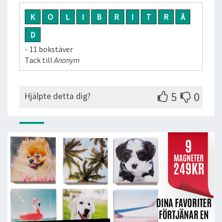
K
O
L
I
B
R
I
T
R
Ä
D
- 11 bokstäver
Tack till
Anonym
5
0
Hjälpte detta dig?