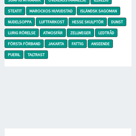
STEATIT
MAROCKOS HUVUDSTAD
ISLÄNDSK SAGOMAN
NUDELSOPPA
LUFTFARKOST
HESSE SKULPTÖR
DUNST
LURIG RÖRELSE
ATMOSFÄR
ZELLWEGER
LEDTRÅD
FÖRSTA FÖRBAND
JAKARTA
FATTIG
ANSEENDE
PUERIL
TALTRAST