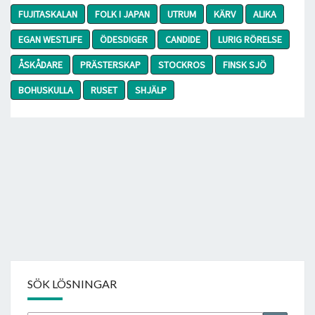
FUJITASKALAN
FOLK I JAPAN
UTRUM
KÄRV
ALIKA
EGAN WESTLIFE
ÖDESDIGER
CANDIDE
LURIG RÖRELSE
ÅSKÅDARE
PRÄSTERSKAP
STOCKROS
FINSK SJÖ
BOHUSKULLA
RUSET
SHJÄLP
SÖK LÖSNINGAR