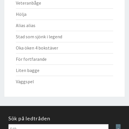
Veteranbåge
Hölja
Alias alias
Stad som sjönk i legend
Oka öken 4 bokstäver
För fortfarande
Liten bagge
Väggspel
Sök på ledtråden
Sök
Sear