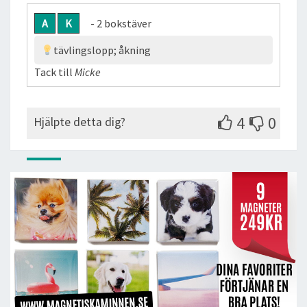
A
K
- 2 bokstäver
tävlingslopp; åkning
Tack till
Micke
4
0
Hjälpte detta dig?