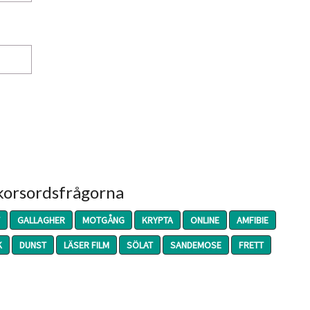
 korsordsfrågorna
GALLAGHER
MOTGÅNG
KRYPTA
ONLINE
AMFIBIE
K
DUNST
LÄSER FILM
SÖLAT
SANDEMOSE
FRETT