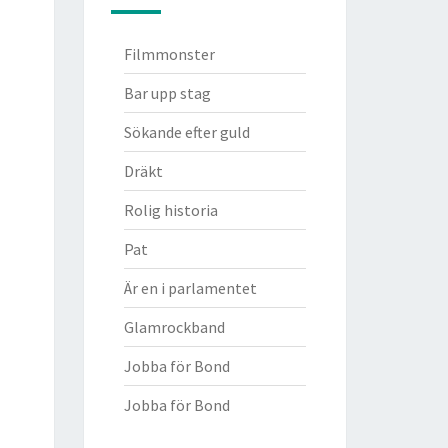
Filmmonster
Bar upp stag
Sökande efter guld
Dräkt
Rolig historia
Pat
Är en i parlamentet
Glamrockband
Jobba för Bond
Jobba för Bond