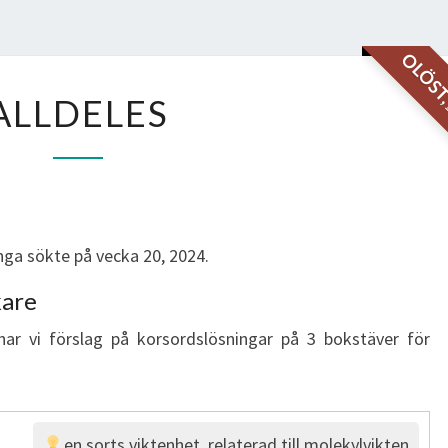
OLÖS
ALLDELES
ALLDELES
ga sökte på vecka 20, 2024.
kare
har vi förslag på korsordslösningar på 3 bokstäver för
en sorts viktenhet, relaterad till molekylvikten