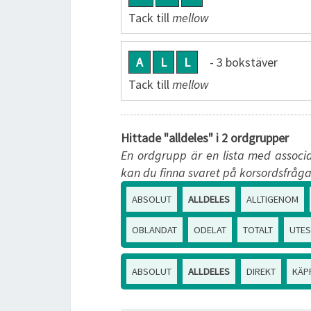
Tack till
mellow
A
L
L
- 3 bokstäver
Tack till
mellow
Hittade "alldeles" i 2 ordgrupper
En ordgrupp är en lista med associa
kan du finna svaret på korsordsfråga
ABSOLUT
ALLDELES
ALLTIGENOM
OBLANDAT
ODELAT
TOTALT
UTE
ABSOLUT
ALLDELES
DIREKT
KÄP