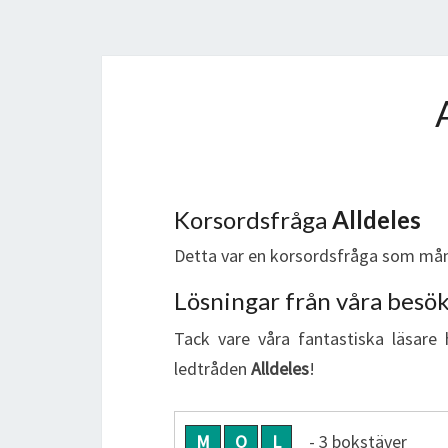
Korsordsfråga
Alldeles
Detta var en korsordsfråga som mån
Lösningar från våra besö
Tack vare våra fantastiska läsare 
ledtråden
Alldeles
!
M
O
L
- 3 bokstäver