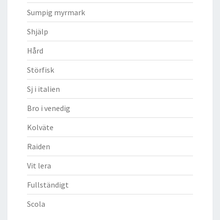
Sumpig myrmark
Shjälp
Hård
Störfisk
Sj i italien
Bro i venedig
Kolväte
Raiden
Vit lera
Fullständigt
Scola