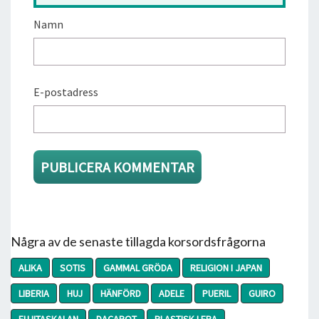
Namn
E-postadress
Några av de senaste tillagda korsordsfrågorna
ALIKA
SOTIS
GAMMAL GRÖDA
RELIGION I JAPAN
LIBERIA
HUJ
HÄNFÖRD
ADELE
PUERIL
GUIRO
FUJITASKALAN
DACAPOT
PLASTISK LERA