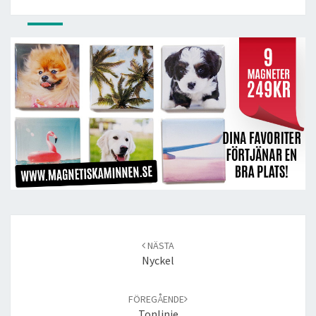
Post
navigation
NÄSTA
Nyckel
FÖREGÅENDE
Tonlinje