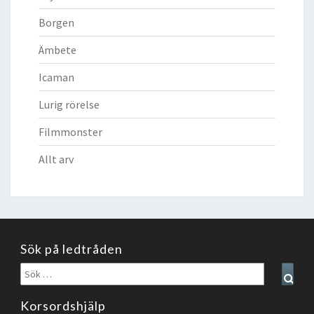
Borgen
Ämbete
Icaman
Lurig rörelse
Filmmonster
Allt arv
Sök på ledtråden
Sök
Sear
efter:
Korsordshjälp