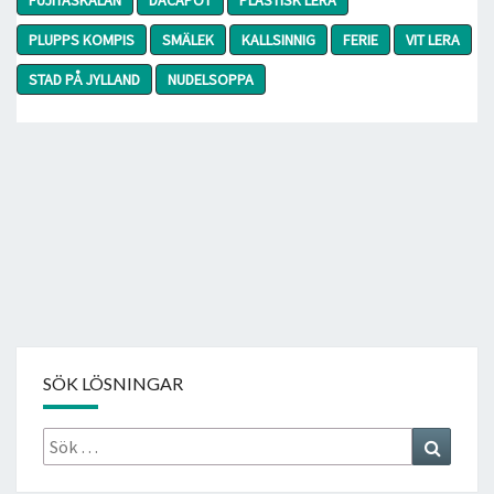
PLUPPS KOMPIS
SMÄLEK
KALLSINNIG
FERIE
VIT LERA
STAD PÅ JYLLAND
NUDELSOPPA
SÖK LÖSNINGAR
Sök
Search
efter: