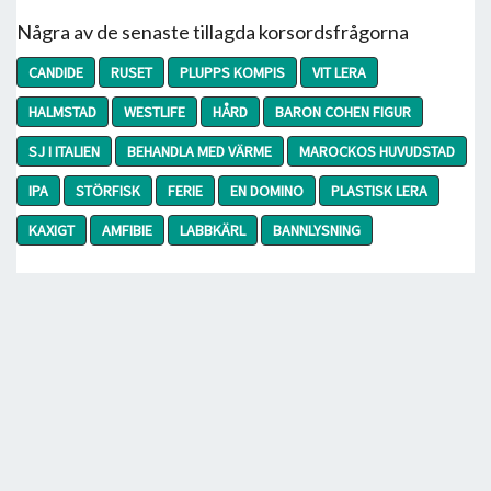
Några av de senaste tillagda korsordsfrågorna
CANDIDE
RUSET
PLUPPS KOMPIS
VIT LERA
HALMSTAD
WESTLIFE
HÅRD
BARON COHEN FIGUR
SJ I ITALIEN
BEHANDLA MED VÄRME
MAROCKOS HUVUDSTAD
IPA
STÖRFISK
FERIE
EN DOMINO
PLASTISK LERA
KAXIGT
AMFIBIE
LABBKÄRL
BANNLYSNING