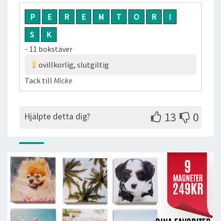
P
E
R
E
M
T
O
R
I
S
K
- 11 bokstäver
ovillkorlig, slutgiltig
Tack till
Micke
13
0
Hjälpte detta dig?