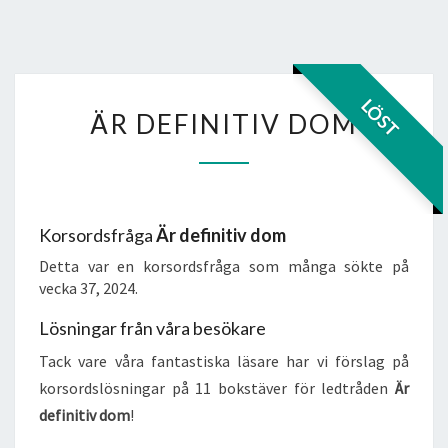
ÄR
LÖST
ÄR DEFINITIV DOM
DEFINITIV
DOM
Korsordsfråga
Är definitiv dom
Detta var en korsordsfråga som många sökte på
vecka 37, 2024.
Lösningar från våra besökare
Tack vare våra fantastiska läsare har vi förslag på
korsordslösningar på 11 bokstäver för ledtråden
Är
definitiv dom
!