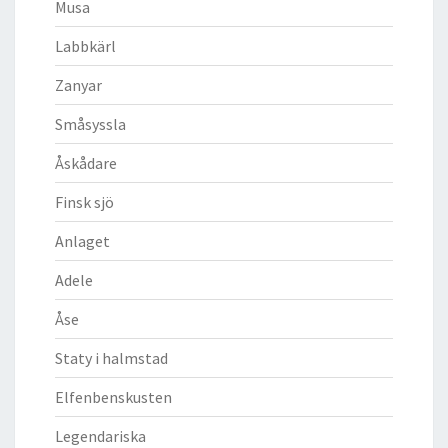
Musa
Labbkärl
Zanyar
Småsyssla
Åskådare
Finsk sjö
Anlaget
Adele
Åse
Staty i halmstad
Elfenbenskusten
Legendariska