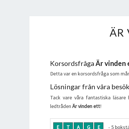
ÄR 
Korsordsfråga
Är vinden 
Detta var en korsordsfråga som mån
Lösningar från våra besö
Tack vare våra fantastiska läsare 
ledtråden
Är vinden ett
!
E
T
A
G
E
- 5 bokst