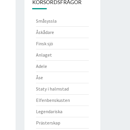
KORSORDSFRÅGOR
Småsyssla
Åskådare
Finsk sjö
Anlaget
Adele
Åse
Staty i halmstad
Elfenbenskusten
Legendariska
Prästerskap