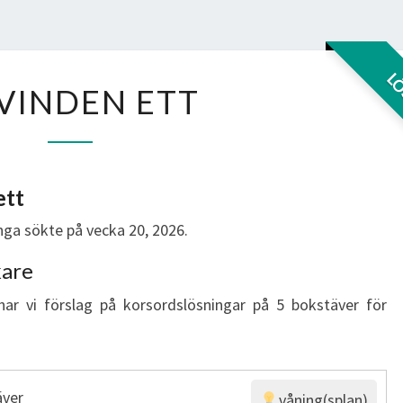
ÄR
L
VINDEN ETT
VINDEN
ETT
ett
ga sökte på vecka 20, 2026.
kare
har vi förslag på korsordslösningar på 5 bokstäver för
äver
våning(splan)