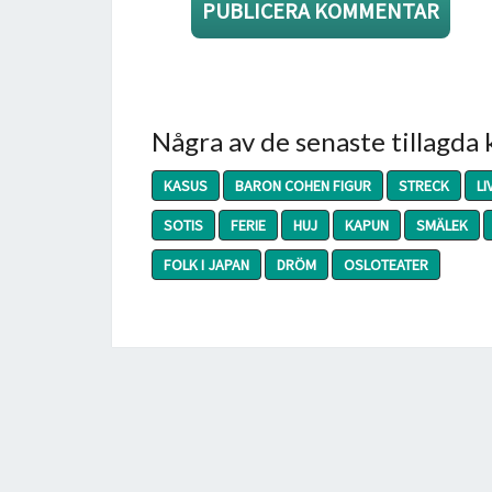
Några av de senaste tillagda
KASUS
BARON COHEN FIGUR
STRECK
LI
SOTIS
FERIE
HUJ
KAPUN
SMÄLEK
FOLK I JAPAN
DRÖM
OSLOTEATER