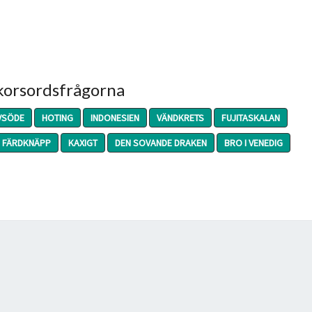
 korsordsfrågorna
VSÖDE
HOTING
INDONESIEN
VÄNDKRETS
FUJITASKALAN
FÄRDKNÄPP
KAXIGT
DEN SOVANDE DRAKEN
BRO I VENEDIG