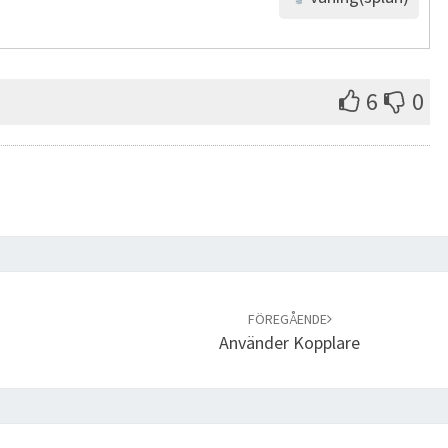
6
0
FÖREGÅENDE
Använder Kopplare