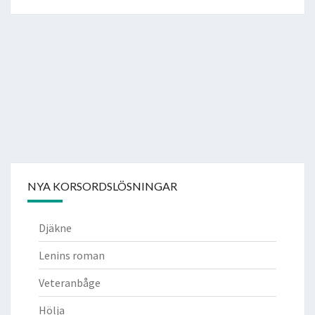
NYA KORSORDSLÖSNINGAR
Djäkne
Lenins roman
Veteranbåge
Hölja