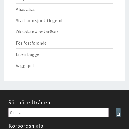
Alias alias
Stad som sjönk i legend
Oka öken 4 bokstäver
För fortfarande
Liten bagge
Väggspel
Sök på ledtråden
Sök
Sear
efter:
Korsordshjälp