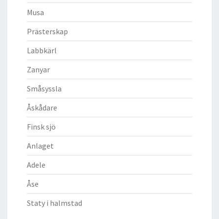
Musa
Prästerskap
Labbkärl
Zanyar
Småsyssla
Åskådare
Finsk sjö
Anlaget
Adele
Åse
Staty i halmstad