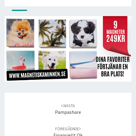
Post
navigation
NÄSTA
Pampashare
FÖREGÅENDE
Finansiellt Ok