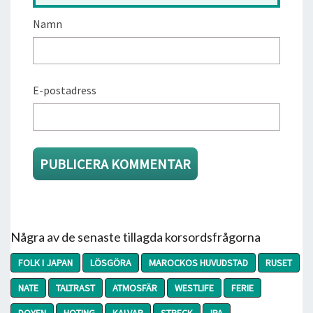
Namn
E-postadress
Några av de senaste tillagda korsordsfrågorna
FOLK I JAPAN
LÖSGÖRA
MAROCKOS HUVUDSTAD
RUSET
NATE
TALTRAST
ATMOSFÄR
WESTLIFE
FERIE
DOYEN
HOTING
KALVAR
STRECK
IPA