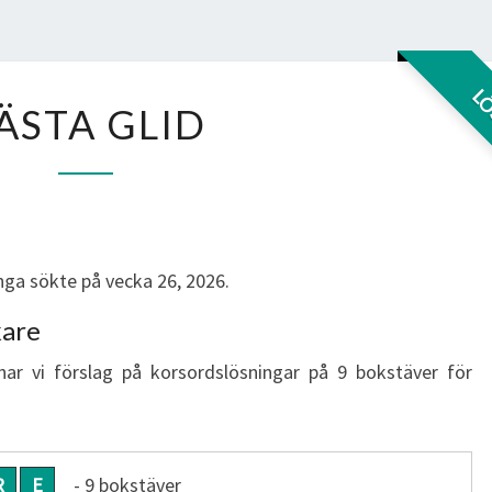
BÄSTA
L
ÄSTA GLID
GLID
ga sökte på vecka 26, 2026.
kare
har vi förslag på korsordslösningar på 9 bokstäver för
R
E
- 9 bokstäver