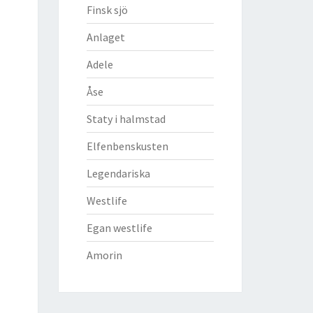
Finsk sjö
Anlaget
Adele
Åse
Staty i halmstad
Elfenbenskusten
Legendariska
Westlife
Egan westlife
Amorin