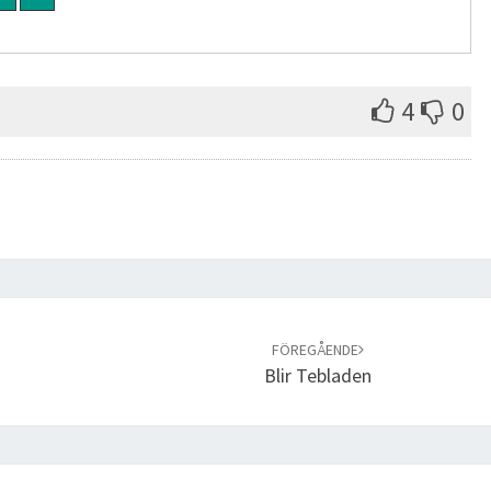
4
0
FÖREGÅENDE
Blir Tebladen