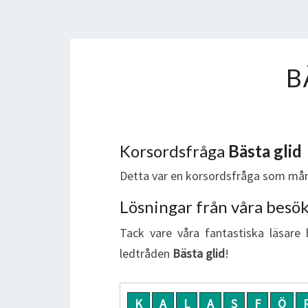
B
Korsordsfråga
Bästa glid
Detta var en korsordsfråga som mån
Lösningar från våra besö
Tack vare våra fantastiska läsare 
ledtråden
Bästa glid
!
K
A
L
A
S
F
Ö