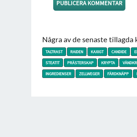
Några av de senaste tillagda
TALTRAST
RAIDEN
KAXIGT
CANDIDE
E
STEATIT
PRÄSTERSKAP
KRYPTA
VÄNDKR
INGREDIENSER
ZELLWEGER
FÄRDKNÄPP