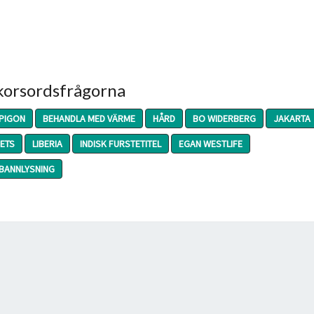
 korsordsfrågorna
PIGON
BEHANDLA MED VÄRME
HÅRD
BO WIDERBERG
JAKARTA
ETS
LIBERIA
INDISK FURSTETITEL
EGAN WESTLIFE
BANNLYSNING