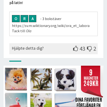
på latin
!
O
R
A
- 3 bokstäver
https://sv.m.wiktionary.org/wiki/ora_et_labora
Tack till
Ola
43
2
Hjälpte detta dig?