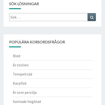
SÖK LÖSNINGAR
Sök
Search
efter:
POPULÄRA KORSORDSFRÅGOR
Bled
Är stollen
Tempelträd
Karpfisk
Är som persilja
Samlade högblad