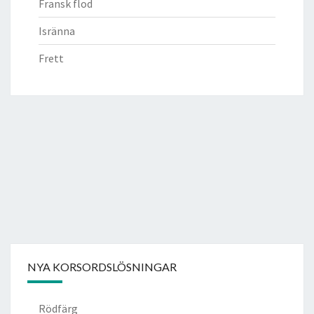
Fransk flod
Isränna
Frett
NYA KORSORDSLÖSNINGAR
Rödfärg