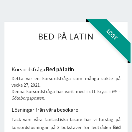
BED
LÖST
BED PÅ LATIN
PÅ
LATIN
Korsordsfråga
Bed på latin
Detta var en korsordsfråga som många sökte på
vecka 27, 2021.
Denna korsordsfråga har varit med i ett kryss i
GP -
Göteborgsposten
.
Lösningar från våra besökare
Tack vare våra fantastiska läsare har vi förslag på
korsordslösningar på 3 bokstäver för ledtråden
Bed