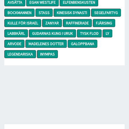
AVSÄTTA
EGAN WESTLIFE
ELFENBENSKUSTEN
BOCKMANNEN
STASS
KINESISK DYNASTI
SEGELFARTYG
KULLE FÖR ISRAEL
ZANYAR
RAFFINERADE
FJÄRSING
LABBKÄRL
GUDARNAS KUNG I URUK
TYSK FLOD
LY
ARVODE
MADELEINES DOTTER
GALOPPBANA
LEGENDARISKA
INYMPAS