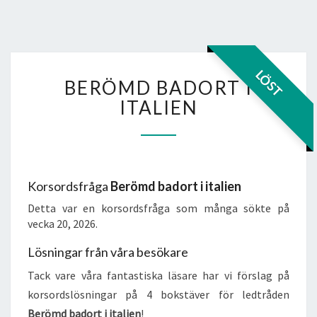
BERÖMD
LÖST
BERÖMD BADORT I
BADORT
I
ITALIEN
ITALIEN
Korsordsfråga
Berömd badort i italien
Detta var en korsordsfråga som många sökte på
vecka 20, 2026.
Lösningar från våra besökare
Tack vare våra fantastiska läsare har vi förslag på
korsordslösningar på 4 bokstäver för ledtråden
Berömd badort i italien
!