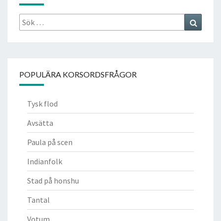
Sök
Search
efter:
POPULÄRA KORSORDSFRÅGOR
Tysk flod
Avsätta
Paula på scen
Indianfolk
Stad på honshu
Tantal
Votum