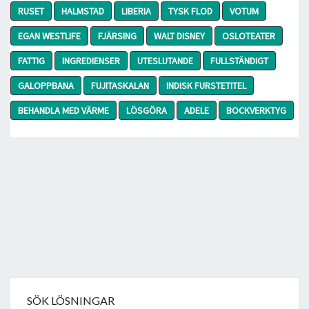
RUSET
HALMSTAD
LIBERIA
TYSK FLOD
VOTUM
EGAN WESTLIFE
FJÄRSING
WALT DISNEY
OSLOTEATER
FATTIG
INGREDIENSER
UTESLUTANDE
FULLSTÄNDIGT
GALOPPBANA
FUJITASKALAN
INDISK FURSTETITEL
BEHANDLA MED VÄRME
LÖSGÖRA
ADELE
BOCKVERKTYG
SÖK LÖSNINGAR