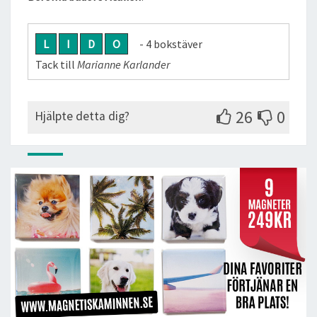
L
I
D
O
- 4 bokstäver
Tack till
Marianne Karlander
26
0
Hjälpte detta dig?