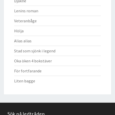
Djäkne
Lenins roman
Veteranbåge
Hölja
Alias alias
Stad som sjönk i legend
Oka öken 4 bokstäver
För fortfarande
Liten bagge
Sök på ledtråden