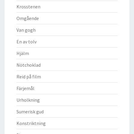
Krosstenen
Omgående
Van gogh
En av tolv
Hjälm
Nötchoklad
Reid på film
Färjemål
Urholkning
Sumerisk gud
Konstriktning