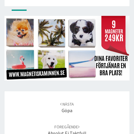
Post
navigation
NÄSTA
Göpa
FÖREGÅENDE
Absolut Ej Taktfull