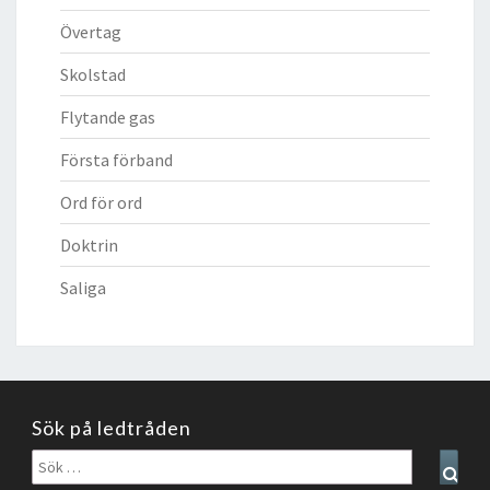
Övertag
Skolstad
Flytande gas
Första förband
Ord för ord
Doktrin
Saliga
Sök på ledtråden
Sök
Sear
efter: