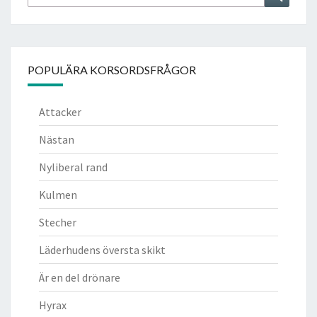
efter:
POPULÄRA KORSORDSFRÅGOR
Attacker
Nästan
Nyliberal rand
Kulmen
Stecher
Läderhudens översta skikt
Är en del drönare
Hyrax