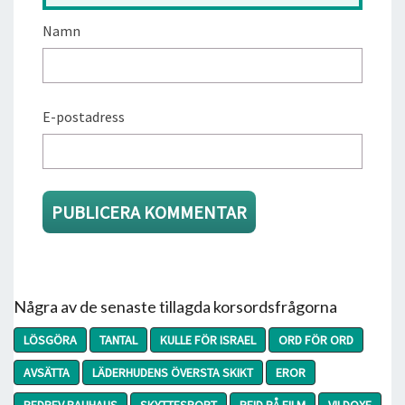
Namn
E-postadress
Några av de senaste tillagda korsordsfrågorna
LÖSGÖRA
TANTAL
KULLE FÖR ISRAEL
ORD FÖR ORD
AVSÄTTA
LÄDERHUDENS ÖVERSTA SKIKT
EROR
BEDREV BAUHAUS
SKYTTESPORT
REID PÅ FILM
VILDOXE