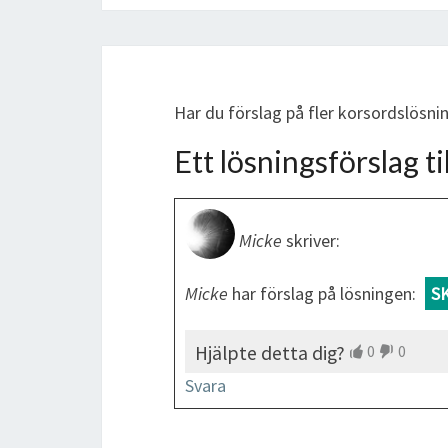
Har du förslag på fler korsordslösn
Ett lösningsförslag til
Micke
skriver:
Micke
har förslag på lösningen:
S
Hjälpte detta dig?
0
0
Svara