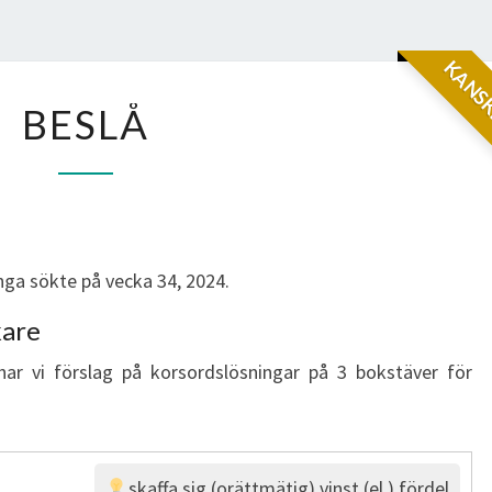
KANSK
BESLÅ
BESLÅ
ga sökte på vecka 34, 2024.
kare
har vi förslag på korsordslösningar på 3 bokstäver för
skaffa sig (orättmätig) vinst (el.) fördel