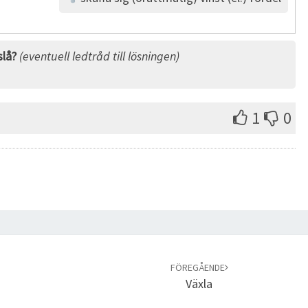
lå?
(eventuell ledtråd till lösningen)
1
0
FÖREGÅENDE
Växla