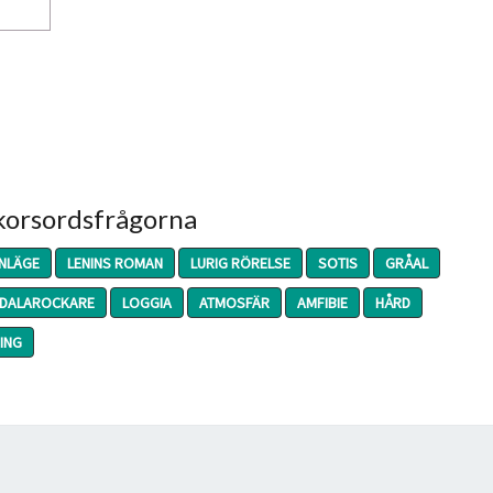
 korsordsfrågorna
NLÄGE
LENINS ROMAN
LURIG RÖRELSE
SOTIS
GRÅAL
DALAROCKARE
LOGGIA
ATMOSFÄR
AMFIBIE
HÅRD
ING