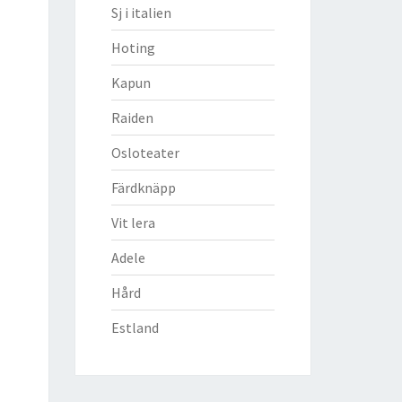
Sj i italien
Hoting
Kapun
Raiden
Osloteater
Färdknäpp
Vit lera
Adele
Hård
Estland