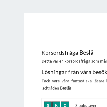
Korsordsfråga
Beslå
Detta var en korsordsfråga som mån
Lösningar från våra besö
Tack vare våra fantastiska läsare 
ledtråden
Beslå
!
S
K
O
- 3 bokstäver