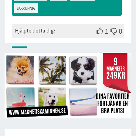
SAKKUNNIG
1
0
Hjälpte detta dig?
Post