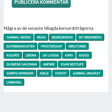
Några av de senaste tillagda korsordsfrågorna
GAMMAL GRÖDA
MUSA
INGREDIENSER
BO WIDERBERG
ELFENBENSKUSTEN
PRÄSTERSKAP
MIRLITONER
KOLVÄTE
LIBERIA
LIK LOGGIA
KÄRV
KASUS
ISLÄNDSK SAGOMAN
AMFIBIE
EGAN WESTLIFE
SUMPIG MYRMARK
ADELE
STEATIT
GAMMAL UNGHÄST
LABBKÄRL