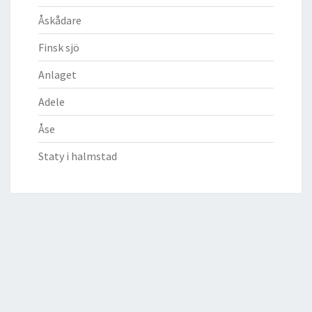
Åskådare
Finsk sjö
Anlaget
Adele
Åse
Staty i halmstad