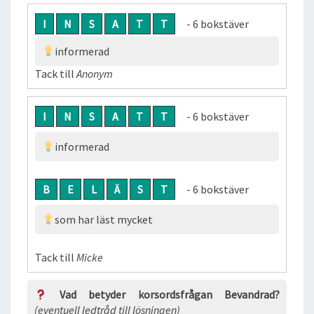
I
N
S
A
T
T
- 6 bokstäver
informerad
Tack till
Anonym
I
N
S
A
T
T
- 6 bokstäver
informerad
B
E
L
Ä
S
T
- 6 bokstäver
som har läst mycket
Tack till
Micke
Vad betyder korsordsfrågan Bevandrad?
(eventuell ledtråd till lösningen)