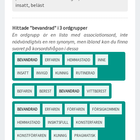
insatt, beläst
Hittade "bevandrad" i 3 ordgrupper
En ordgrupp är en lista med associationsord, inte
nödvändigtvis en ren synonym, men ibland kan du finna
svaret på korsordsfrågan i dessa
BEVANDRAD
ERFAREN
HEMMASTADD
INNE
INSATT
INVIGD
KUNNIG
RUTINERAD
BEFAREN
BEREST
BEVANDRAD
VITTBEREST
BEVANDRAD
ERFAREN
FÖRFAREN
FÖRSIGKOMMEN
HEMMASTADD
INSIKTSFULL
KONSTERFAREN
KONSTFÖRFAREN
KUNNIG
PRAGMATISK