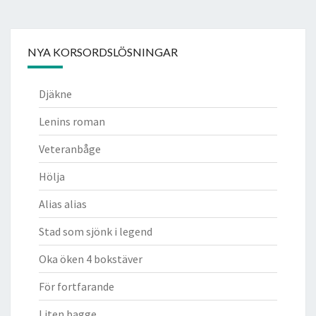
NYA KORSORDSLÖSNINGAR
Djäkne
Lenins roman
Veteranbåge
Hölja
Alias alias
Stad som sjönk i legend
Oka öken 4 bokstäver
För fortfarande
Liten bagge