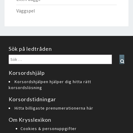
Väggspel
Sök på ledtråden
Sök
Sear
efter:
Korsordshjälp
Korsordshjälpen hjälper dig hitta rätt
korsordslösning
Korsordstidningar
Hitta billigaste prenumerationerna här
Om Krysslexikon
Cookies & personuppgifter