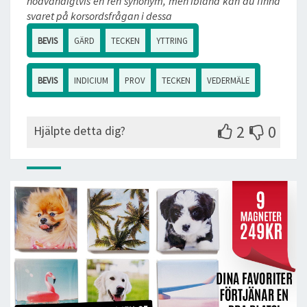
nödvändigtvis en ren synonym, men ibland kan du finna
svaret på korsordsfrågan i dessa
BEVIS
GÄRD
TECKEN
YTTRING
BEVIS
INDICIUM
PROV
TECKEN
VEDERMÄLE
2
0
Hjälpte detta dig?