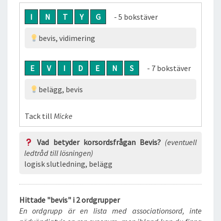
I
N
T
Y
G
- 5 bokstäver
bevis, vidimering
E
V
I
D
E
N
S
- 7 bokstäver
belägg, bevis
Tack till
Micke
Vad betyder korsordsfrågan Bevis?
(eventuell
ledtråd till lösningen)
logisk slutledning, belägg
Hittade "bevis" i 2 ordgrupper
En ordgrupp är en lista med associationsord, inte