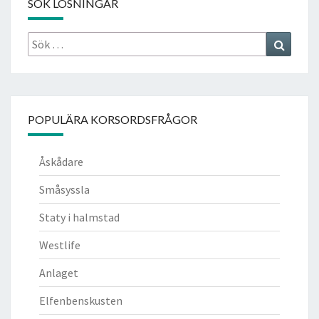
SÖK LÖSNINGAR
Sök
Search
efter:
POPULÄRA KORSORDSFRÅGOR
Åskådare
Småsyssla
Staty i halmstad
Westlife
Anlaget
Elfenbenskusten