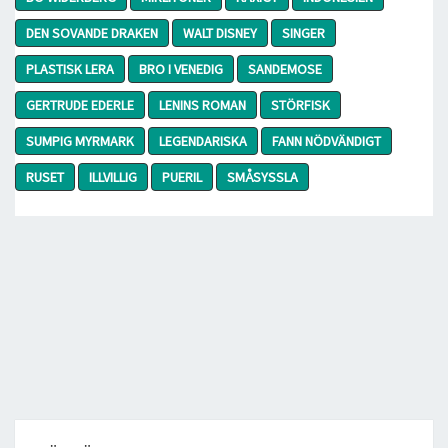
DEN SOVANDE DRAKEN
WALT DISNEY
SINGER
PLASTISK LERA
BRO I VENEDIG
SANDEMOSE
GERTRUDE EDERLE
LENINS ROMAN
STÖRFISK
SUMPIG MYRMARK
LEGENDARISKA
FANN NÖDVÄNDIGT
RUSET
ILLVILLIG
PUERIL
SMÅSYSSLA