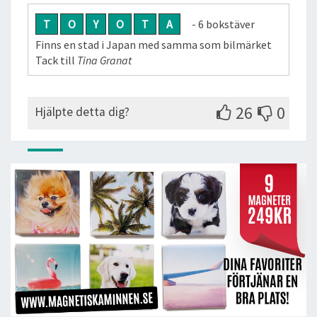
T
O
Y
O
T
A
- 6 bokstäver
Finns en stad i Japan med samma som bilmärket
Tack till
Tina Granat
26
0
Hjälpte detta dig?