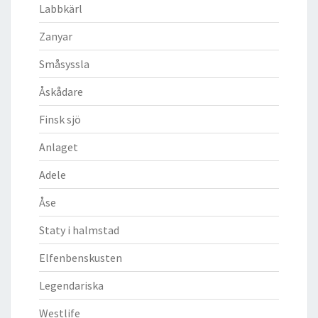
Labbkärl
Zanyar
Småsyssla
Åskådare
Finsk sjö
Anlaget
Adele
Åse
Staty i halmstad
Elfenbenskusten
Legendariska
Westlife