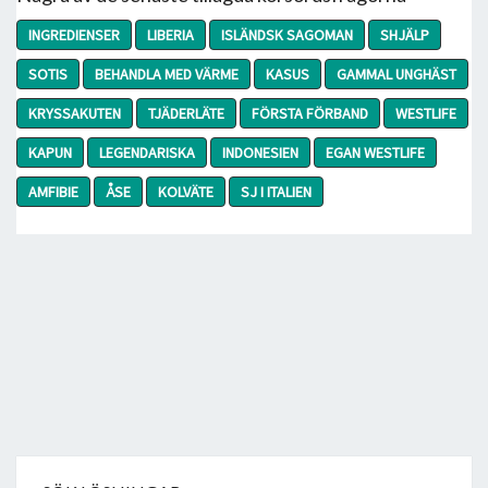
INGREDIENSER
LIBERIA
ISLÄNDSK SAGOMAN
SHJÄLP
SOTIS
BEHANDLA MED VÄRME
KASUS
GAMMAL UNGHÄST
KRYSSAKUTEN
TJÄDERLÄTE
FÖRSTA FÖRBAND
WESTLIFE
KAPUN
LEGENDARISKA
INDONESIEN
EGAN WESTLIFE
AMFIBIE
ÅSE
KOLVÄTE
SJ I ITALIEN