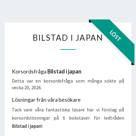
BILSTAD
LÖST
BILSTAD I JAPAN
I
JAPAN
Korsordsfråga
Bilstad i japan
Detta var en korsordsfråga som många sökte på
vecka 20, 2026.
Lösningar från våra besökare
Tack vare våra fantastiska läsare har vi förslag på
korsordslösningar på 6 bokstäver för ledtråden
Bilstad i japan
!