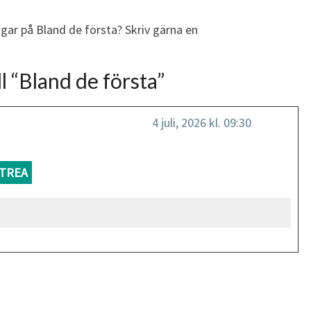
ngar på Bland de första? Skriv gärna en
l “
Bland de första
”
4 juli, 2026 kl. 09:30
TREA