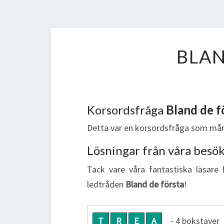
BLAN
Korsordsfråga
Bland de f
Detta var en korsordsfråga som mån
Lösningar från våra besö
Tack vare våra fantastiska läsare 
ledtråden
Bland de första
!
T
R
E
A
- 4 bokstäver