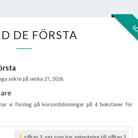
BLAND
L
D DE FÖRSTA
DE
FÖRSTA
örsta
ga sökte på vecka 27, 2026.
kare
har vi förslag på korsordslösningar på 4 bokstäver för
siffran 3; ngt som har anknytning till siffran 3