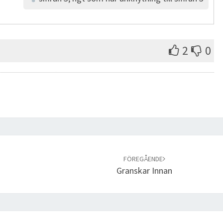
2
0
FÖREGÅENDE
Granskar Innan