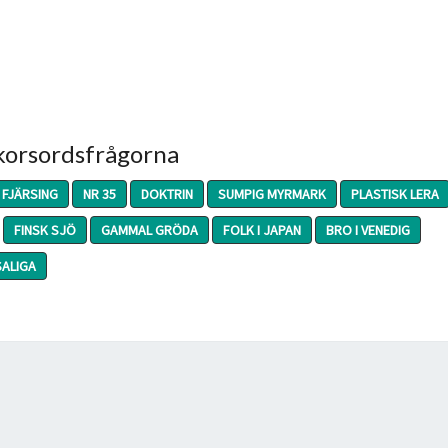
 korsordsfrågorna
FJÄRSING
NR 35
DOKTRIN
SUMPIG MYRMARK
PLASTISK LERA
FINSK SJÖ
GAMMAL GRÖDA
FOLK I JAPAN
BRO I VENEDIG
SALIGA