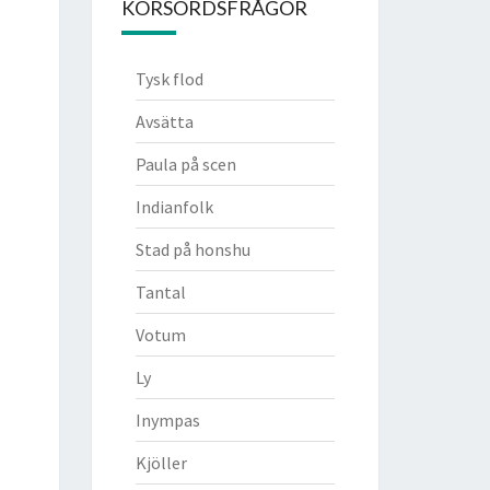
KORSORDSFRÅGOR
Tysk flod
Avsätta
Paula på scen
Indianfolk
Stad på honshu
Tantal
Votum
Ly
Inympas
Kjöller