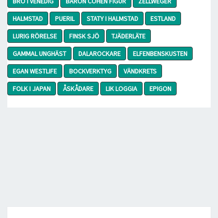
BRO I VENEDIG
BARON COHEN FIGUR
ZELLWEGER
HALMSTAD
PUERIL
STATY I HALMSTAD
ESTLAND
LURIG RÖRELSE
FINSK SJÖ
TJÄDERLÄTE
GAMMAL UNGHÄST
DALAROCKARE
ELFENBENSKUSTEN
EGAN WESTLIFE
BOCKVERKTYG
VÄNDKRETS
FOLK I JAPAN
ÅSKÅDARE
LIK LOGGIA
EPIGON