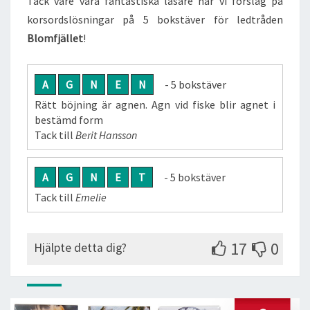
Tack vare våra fantastiska läsare har vi förslag på
korsordslösningar på 5 bokstäver för ledtråden
Blomfjället
!
A
G
N
E
N
- 5 bokstäver
Rätt böjning är agnen. Agn vid fiske blir agnet i
bestämd form
Tack till
Berit Hansson
A
G
N
E
T
- 5 bokstäver
Tack till
Emelie
17
0
Hjälpte detta dig?