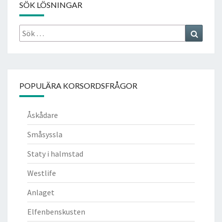
SÖK LÖSNINGAR
Sök
Search
efter:
POPULÄRA KORSORDSFRÅGOR
Åskådare
Småsyssla
Staty i halmstad
Westlife
Anlaget
Elfenbenskusten