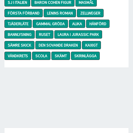
SJ I ITALIEN
BARON COHEN FIGUR
MASMÅL
FÖRSTA FÖRBAND
LENINS ROMAN
ZELLWEGER
TJÄDERLÄTE
GAMMAL GRÖDA
ALIKA
HÄNFÖRD
BANNLYSNING
RUSET
LAURA I JURASSIC PARK
SÄMRE SKICK
DEN SOVANDE DRAKEN
KAXIGT
VÄNDKRETS
SCOLA
SKÄMT
SKRINLÄGGA