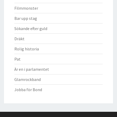
Filmmonster
Bar upp stag
Sökande efter guld
Dräkt
Rolig historia
Pat
Är en i parlamentet
Glamrockband
Jobba för Bond