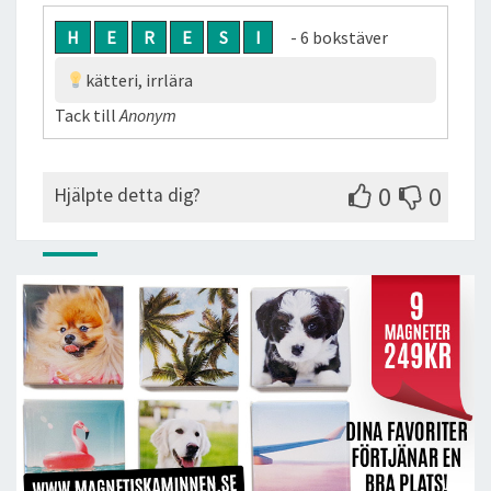
H
E
R
E
S
I
- 6 bokstäver
kätteri, irrlära
Tack till
Anonym
0
0
Hjälpte detta dig?