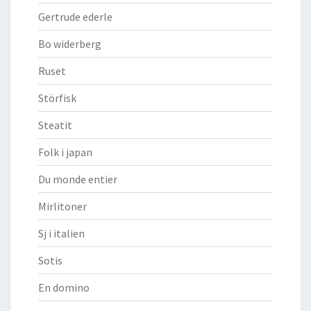
Gertrude ederle
Bo widerberg
Ruset
Störfisk
Steatit
Folk i japan
Du monde entier
Mirlitoner
Sj i italien
Sotis
En domino