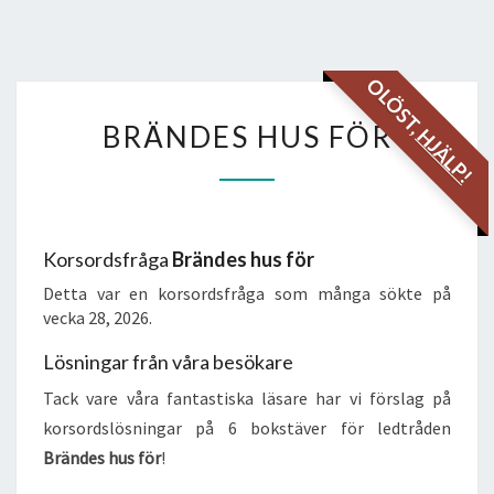
OLÖST,
BRÄNDES
BRÄNDES HUS FÖR
HJÄLP!
HUS
FÖR
Korsordsfråga
Brändes hus för
Detta var en korsordsfråga som många sökte på
vecka 28, 2026.
Lösningar från våra besökare
Tack vare våra fantastiska läsare har vi förslag på
korsordslösningar på 6 bokstäver för ledtråden
Brändes hus för
!