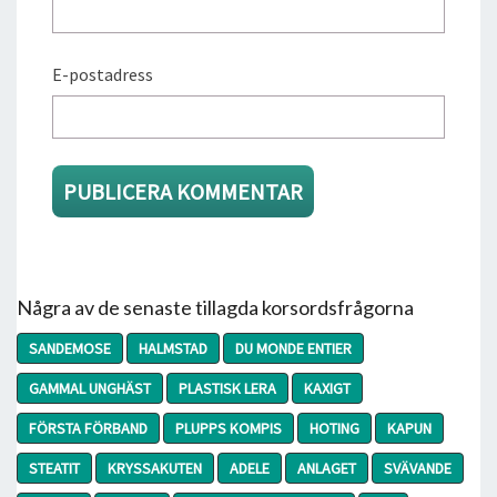
E-postadress
Några av de senaste tillagda korsordsfrågorna
SANDEMOSE
HALMSTAD
DU MONDE ENTIER
GAMMAL UNGHÄST
PLASTISK LERA
KAXIGT
FÖRSTA FÖRBAND
PLUPPS KOMPIS
HOTING
KAPUN
STEATIT
KRYSSAKUTEN
ADELE
ANLAGET
SVÄVANDE