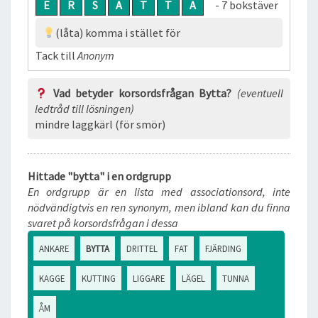
E
R
S
A
T
T
A
- 7 bokstäver
(låta) komma i stället för
Tack till
Anonym
Vad betyder korsordsfrågan Bytta?
(eventuell
ledtråd till lösningen)
mindre laggkärl (för smör)
Hittade "bytta" i en ordgrupp
En ordgrupp är en lista med associationsord, inte
nödvändigtvis en ren synonym, men ibland kan du finna
svaret på korsordsfrågan i dessa
ANKARE
BYTTA
DRITTEL
FAT
FJÄRDING
KAGGE
KUTTING
LIGGARE
LÄGEL
TUNNA
ÅM