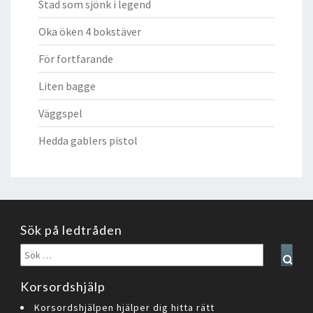
Stad som sjönk i legend
Oka öken 4 bokstäver
För fortfarande
Liten bagge
Väggspel
Hedda gablers pistol
Sök på ledtråden
Sök
Sear
efter:
Korsordshjälp
Korsordshjälpen hjälper dig hitta rätt