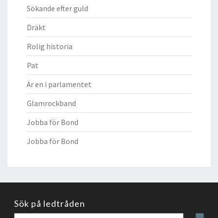
Sökande efter guld
Dräkt
Rolig historia
Pat
Är en i parlamentet
Glamrockband
Jobba för Bond
Jobba för Bond
Sök på ledtråden
Sök
Sear