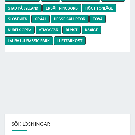
STAD PÅ JYLLAND
ERSÄTTNINGSORD
HÖGT TONLÄGE
SLOVENIEN
GRÅAL
HESSE SKULPTÖR
TÖVA
NUDELSOPPA
ATMOSFÄR
DUNST
KAXIGT
LAURA I JURASSIC PARK
LUFTFARKOST
SÖK LÖSNINGAR