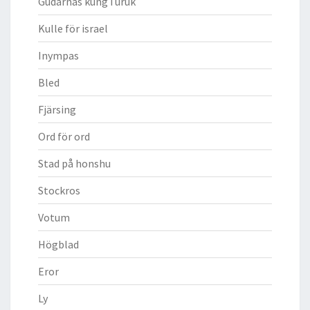
Gudarnas kung i uruk
Kulle för israel
Inympas
Bled
Fjärsing
Ord för ord
Stad på honshu
Stockros
Votum
Högblad
Eror
Ly