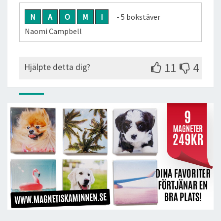
N
A
O
M
I
- 5 bokstäver
Naomi Campbell
11
4
Hjälpte detta dig?