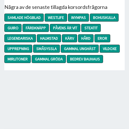
Några av de senaste tillagda korsordsfrågorna
SAMLADE HÖGBLAD
WESTLIFE
INYMPAS
BOHUSKULLA
GUIRO
FÄRDKNÄPP
PÅVENS ÄR VIT
STEATIT
LEGENDARISKA
HALMSTAD
KÄRV
HÅRD
EROR
UPPREPNING
SMÅSYSSLA
GAMMAL UNGHÄST
VILDOXE
MIRLITONER
GAMMAL GRÖDA
BEDREV BAUHAUS