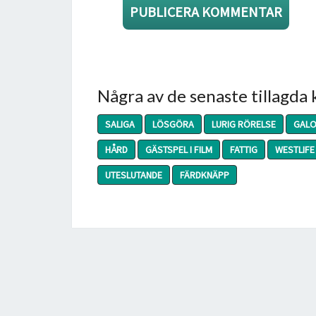
Några av de senaste tillagda
SALIGA
LÖSGÖRA
LURIG RÖRELSE
GAL
HÅRD
GÄSTSPEL I FILM
FATTIG
WESTLIFE
UTESLUTANDE
FÄRDKNÄPP