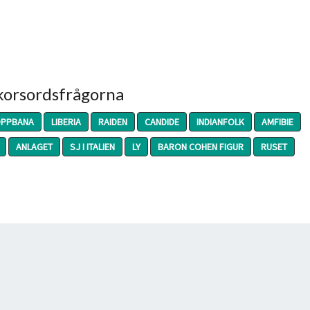
 korsordsfrågorna
OPPBANA
LIBERIA
RAIDEN
CANDIDE
INDIANFOLK
AMFIBIE
ANLAGET
SJ I ITALIEN
LY
BARON COHEN FIGUR
RUSET