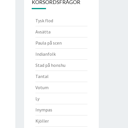
KORSORDSFRÅGOR
Tysk flod
Avsätta
Paula på scen
Indianfolk
Stad på honshu
Tantal
Votum
Ly
Inympas
Kjöller