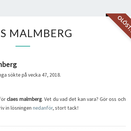
OLÖS
CLAES
ES MALMBERG
MALMBERG
mberg
ga sökte på vecka 47, 2018.
 för
claes malmberg
. Vet du vad det kan vara? Gör oss och
riv in lösningen
nedanför
, stort tack!