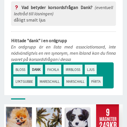
Vad betyder korsordsfrågan Dank?
(eventuell
ledtråd till lösningen)
dåligt smalt ljus
Hittade "dank" i en ordgrupp
En ordgrupp är en lista med associationsord, inte
nödvändigtvis en ren synonym, men ibland kan du finna
svaret på korsordsfrågan i dessa
BLOSS
DANK
FACKLA
IRRBLOSS
LJUS
LYKTGUBBE
MARESCHALL
MARSCHALL
PÄRTA