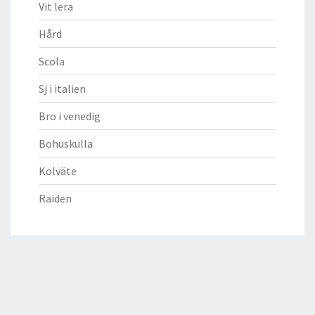
Vit lera
Hård
Scola
Sj i italien
Bro i venedig
Bohuskulla
Kolväte
Raiden