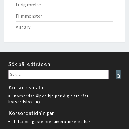
Lurig rörelse
Filmmonster
Allt arv
Sök på ledtråden
Sök
Sear
efter:
Korsordshjälp
Korsordshjälpen hjälper dig hitta rätt
korsordslösning
Korsordstidningar
Hitta billigaste prenumerationerna här