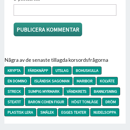
Några av de senaste tillagda korsordsfrågorna
KRYPTA
FÄRDKNÄPP
UTSLAG
BOHUSKULLA
EN DOMINO
ISLÄNDSK SAGOMAN
MARIBOR
KOLVÄTE
STRECK
SUMPIG MYRMARK
VÄNDKRETS
BANNLYSNING
STEATIT
BARON COHEN FIGUR
HÖGT TONLÄGE
DRÖM
PLASTISK LERA
SMÄLEK
EGGES TEATER
NUDELSOPPA