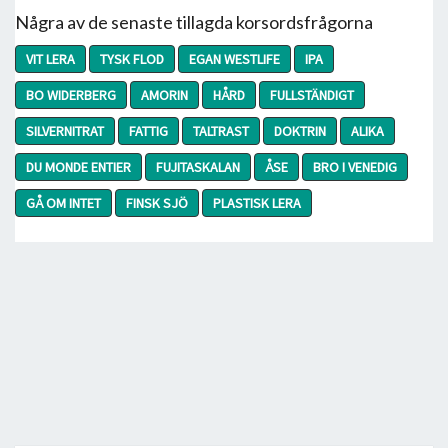
Några av de senaste tillagda korsordsfrågorna
VIT LERA
TYSK FLOD
EGAN WESTLIFE
IPA
BO WIDERBERG
AMORIN
HÅRD
FULLSTÄNDIGT
SILVERNITRAT
FATTIG
TALTRAST
DOKTRIN
ALIKA
DU MONDE ENTIER
FUJITASKALAN
ÅSE
BRO I VENEDIG
GÅ OM INTET
FINSK SJÖ
PLASTISK LERA