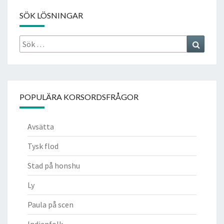
SÖK LÖSNINGAR
Sök
Search
efter:
POPULÄRA KORSORDSFRÅGOR
Avsätta
Tysk flod
Stad på honshu
Ly
Paula på scen
Indianfolk