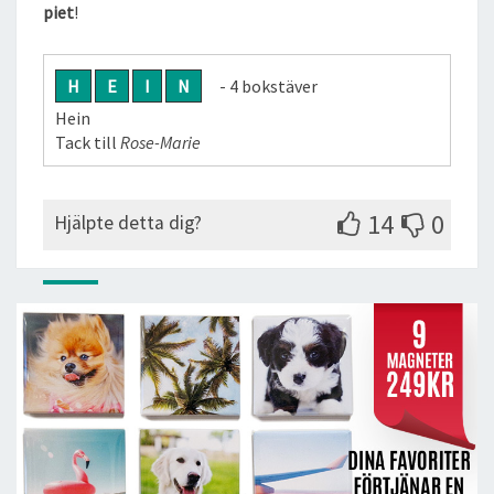
piet
!
H
E
I
N
- 4 bokstäver
Hein
Tack till
Rose-Marie
14
0
Hjälpte detta dig?