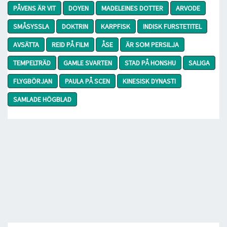
PÅVENS ÄR VIT
DOYEN
MADELEINES DOTTER
ARVODE
SMÅSYSSLA
DOKTRIN
KARPFISK
INDISK FURSTETITEL
AVSÄTTA
REID PÅ FILM
ÅSE
ÄR SOM PERSILJA
TEMPELTRÄD
GAMLE SVARTEN
STAD PÅ HONSHU
SALIGA
FLYGBÖRJAN
PAULA PÅ SCEN
KINESISK DYNASTI
SAMLADE HÖGBLAD