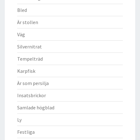
Bled
Är stollen
Väg
Silvernitrat
Tempelträd
Karpfisk
Är som persilja
Insatsbrickor
Samlade högblad
Ly
Festliga