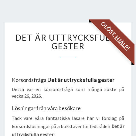
OLÖST,
DET
DET ÄR UTTRYCKSFULLA
HJÄLP!
ÄR
UTTRYCKSFULLA
GESTER
GESTER
Korsordsfråga
Det är uttrycksfulla gester
Detta var en korsordsfråga som många sökte på
vecka 26, 2026.
Lösningar från våra besökare
Tack vare våra fantastiska läsare har vi förslag på
korsordslösningar på 5 bokstäver för ledtråden
Det är
uttrycksfulla gester
!