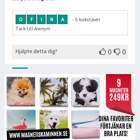
O
F
I
N
A
- 5 bokstäver
Tack till
Anonym
0
0
Hjälpte detta dig?