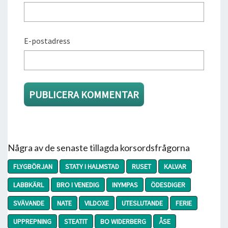
E-postadress
Några av de senaste tillagda korsordsfrågorna
FLYGBÖRJAN
STATY I HALMSTAD
RUSET
KALVAR
LABBKÄRL
BRO I VENEDIG
INYMPAS
ÖDESDIGER
SVÄVANDE
NATE
VILDOXE
UTESLUTANDE
FERIE
UPPREPNING
STEATIT
BO WIDERBERG
ÅSE