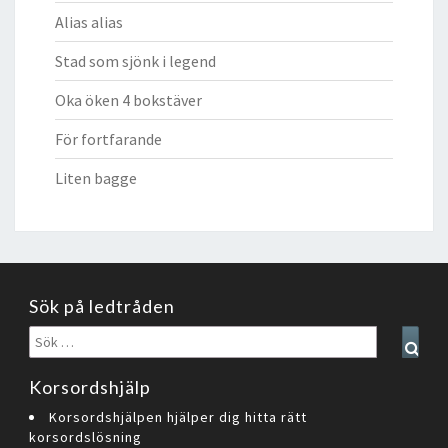
Alias alias
Stad som sjönk i legend
Oka öken 4 bokstäver
För fortfarande
Liten bagge
Sök på ledtråden
Sök
Sear
efter:
Korsordshjälp
Korsordshjälpen hjälper dig hitta rätt
korsordslösning