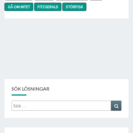
GÅ OM INTET
FITZGERALD
STÖRFISK
SÖK LÖSNINGAR
Sök
Search
efter: