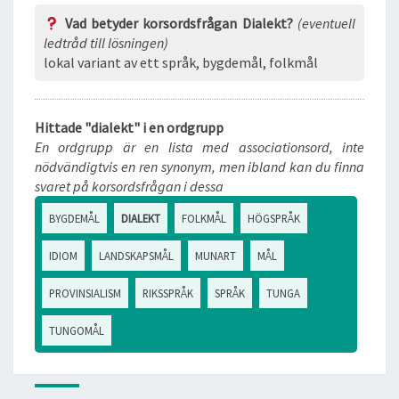
Vad betyder korsordsfrågan Dialekt?
(eventuell
ledtråd till lösningen)
lokal variant av ett språk, bygdemål, folkmål
Hittade "dialekt" i en ordgrupp
En ordgrupp är en lista med associationsord, inte
nödvändigtvis en ren synonym, men ibland kan du finna
svaret på korsordsfrågan i dessa
BYGDEMÅL
DIALEKT
FOLKMÅL
HÖGSPRÅK
IDIOM
LANDSKAPSMÅL
MUNART
MÅL
PROVINSIALISM
RIKSSPRÅK
SPRÅK
TUNGA
TUNGOMÅL