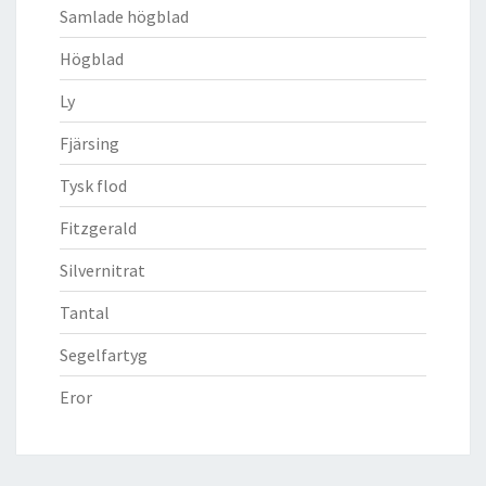
Samlade högblad
Högblad
Ly
Fjärsing
Tysk flod
Fitzgerald
Silvernitrat
Tantal
Segelfartyg
Eror