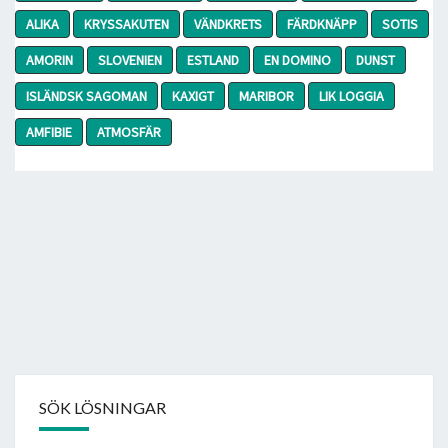
ALIKA
KRYSSAKUTEN
VÄNDKRETS
FÄRDKNÄPP
SOTIS
AMORIN
SLOVENIEN
ESTLAND
EN DOMINO
DUNST
ISLÄNDSK SAGOMAN
KAXIGT
MARIBOR
LIK LOGGIA
AMFIBIE
ATMOSFÄR
SÖK LÖSNINGAR