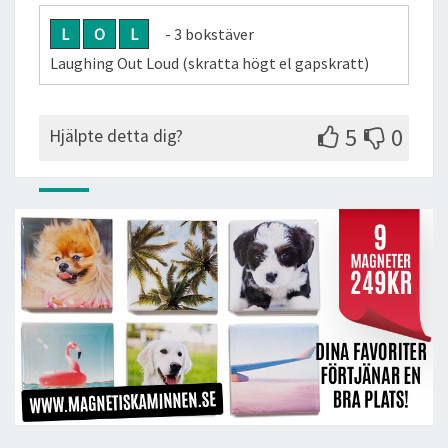
L
O
L
- 3 bokstäver
Laughing Out Loud (skratta högt el gapskratt)
5
0
Hjälpte detta dig?