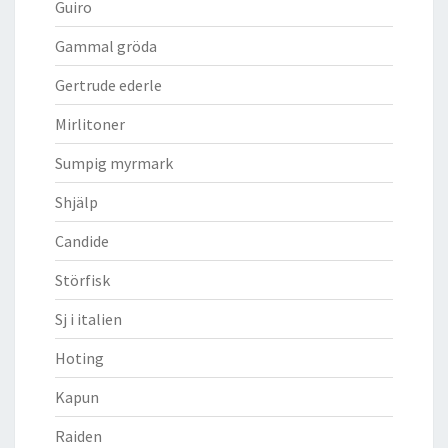
Guiro
Gammal gröda
Gertrude ederle
Mirlitoner
Sumpig myrmark
Shjälp
Candide
Störfisk
Sj i italien
Hoting
Kapun
Raiden