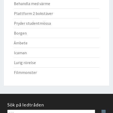
Behandla med värme
Plattform 2 bokstäver
Pryder studentmössa
Borgen
Ämbete
Icaman
Lurig rörelse
Filmmonster
Sök på ledtråden
Sök
Sear