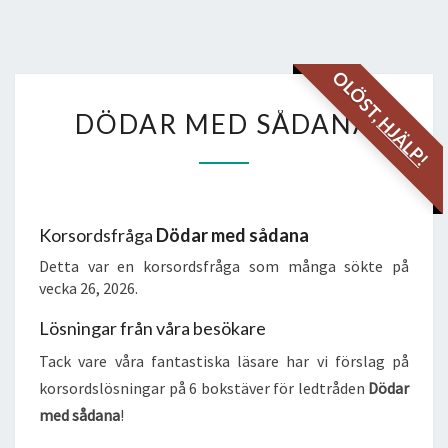
OLÖST,
DÖDAR
DÖDAR MED SÅDANA
HJÄLP!
MED
SÅDANA
Korsordsfråga
Dödar med sådana
Detta var en korsordsfråga som många sökte på
vecka 26, 2026.
Lösningar från våra besökare
Tack vare våra fantastiska läsare har vi förslag på
korsordslösningar på 6 bokstäver för ledtråden
Dödar
med sådana
!