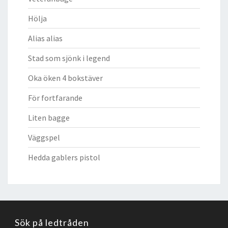
Hölja
Alias alias
Stad som sjönk i legend
Oka öken 4 bokstäver
För fortfarande
Liten bagge
Väggspel
Hedda gablers pistol
Sök på ledtråden