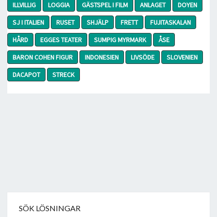
ILLVILLIG
LOGGIA
GÄSTSPEL I FILM
ANLAGET
DOYEN
SJ I ITALIEN
RUSET
SHJÄLP
FRETT
FUJITASKALAN
HÅRD
EGGES TEATER
SUMPIG MYRMARK
ÅSE
BARON COHEN FIGUR
INDONESIEN
LIVSÖDE
SLOVENIEN
DACAPOT
STRECK
SÖK LÖSNINGAR