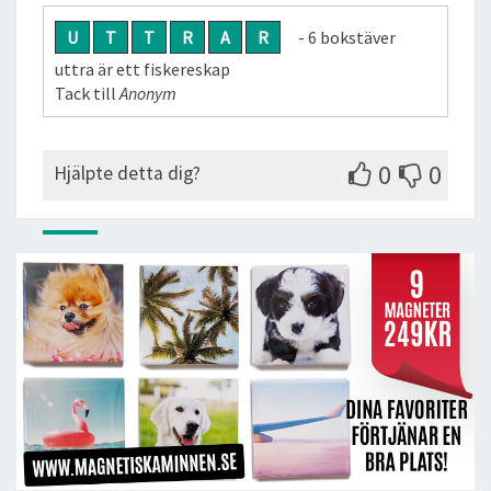
U
T
T
R
A
R
- 6 bokstäver
uttra är ett fiskereskap
Tack till
Anonym
0
0
Hjälpte detta dig?