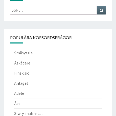
Sök
Search
efter:
POPULÄRA KORSORDSFRÅGOR
Småsyssla
Åskådare
Finsk sjö
Anlaget
Adele
Åse
Staty i halmstad