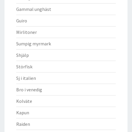
Gammal unghäst
Guiro
Mirlitoner
Sumpig myrmark
Shjälp
Störfisk
Sj i italien
Bro i venedig
Kolväte
Kapun
Raiden