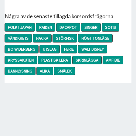
Några av de senaste tillagda korsordsfrågorna
FOLK I JAPAN
RAIDEN
DACAPOT
SINGER
SOTIS
VÄNDKRETS
HACKA
STÖRFISK
HÖGT TONLÄGE
BO WIDERBERG
UTSLAG
FERIE
WALT DISNEY
KRYSSAKUTEN
PLASTISK LERA
SKRINLÄGGA
AMFIBIE
BANNLYSNING
ALIKA
SMÄLEK