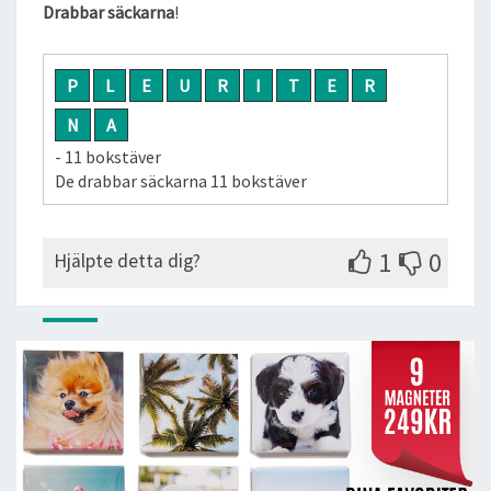
Drabbar säckarna
!
P
L
E
U
R
I
T
E
R
N
A
- 11 bokstäver
De drabbar säckarna 11 bokstäver
1
0
Hjälpte detta dig?