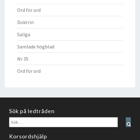
Ord för ord
Doktrin
Saliga
Samlade högblad
Nr 35
Ord för ord
Sök på ledtråden
Sök
Sear
efter:
Korsordshjälp