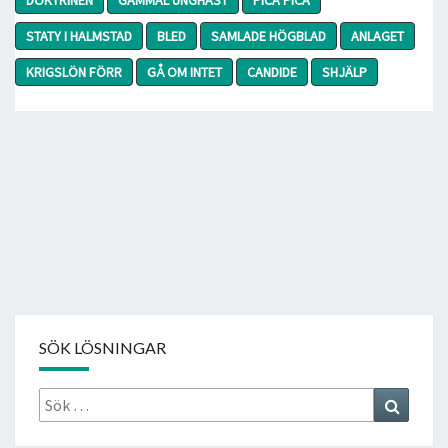
STATY I HALMSTAD
BLED
SAMLADE HÖGBLAD
ANLAGET
KRIGSLÖN FÖRR
GÅ OM INTET
CANDIDE
SHJÄLP
SÖK LÖSNINGAR
Sök
Search
efter: