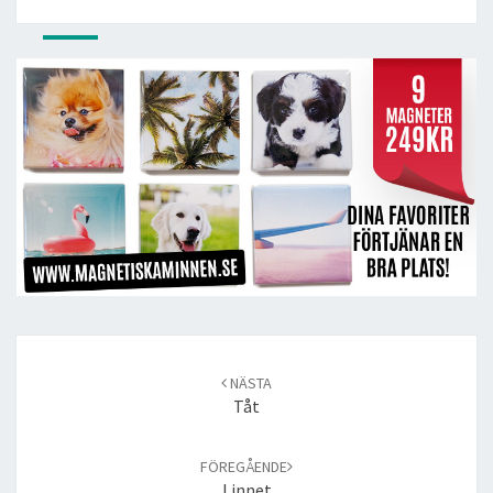
Post
navigation
NÄSTA
Tåt
FÖREGÅENDE
Linnet