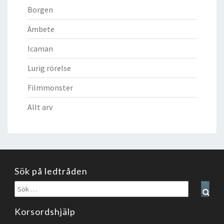
Borgen
Ämbete
Icaman
Lurig rörelse
Filmmonster
Allt arv
Sök på ledtråden
Sök
Sear
efter:
Korsordshjälp