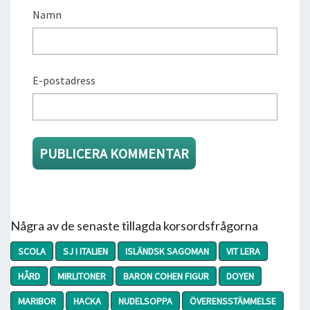
Namn
E-postadress
Några av de senaste tillagda korsordsfrågorna
SCOLA
SJ I ITALIEN
ISLÄNDSK SAGOMAN
VIT LERA
HÅRD
MIRLITONER
BARON COHEN FIGUR
DOYEN
MARIBOR
HACKA
NUDELSOPPA
ÖVERENSSTÄMMELSE