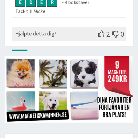
E
D
E
R
- 4 bokstäver
Tack till
Micke
2
0
Hjälpte detta dig?
Post