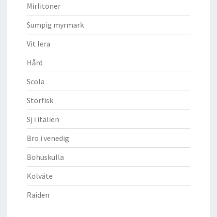
Mirlitoner
Sumpig myrmark
Vit lera
Hård
Scola
Störfisk
Sj i italien
Bro i venedig
Bohuskulla
Kolväte
Raiden