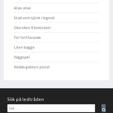
Alias alias
Stad som sjönk i legend
Oka öken 4 bokstäver
För fortfarande
Liten bagge
Väggspel
Hedda gablers pistol
Sök på ledtråden
Sök
Sear
efter: