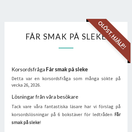
OLÖST,
FÅR
FÅR SMAK PÅ SLEKE
HJÄLP!
SMAK
PÅ
SLEKE
Korsordsfråga
Får smak på sleke
Detta var en korsordsfråga som många sökte på
vecka 26, 2026.
Lösningar från våra besökare
Tack vare våra fantastiska läsare har vi förslag på
korsordslösningar på 6 bokstäver för ledtråden
Får
smak på sleke
!