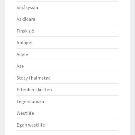
Småsyssla
Åskådare
Finsk sjö
Anlaget
Adele
Åse
Staty i halmstad
Elfenbenskusten
Legendariska
Westlife
Egan westlife