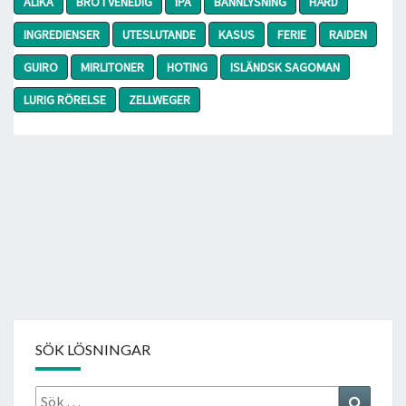
ALIKA
BRO I VENEDIG
IPA
BANNLYSNING
HÅRD
INGREDIENSER
UTESLUTANDE
KASUS
FERIE
RAIDEN
GUIRO
MIRLITONER
HOTING
ISLÄNDSK SAGOMAN
LURIG RÖRELSE
ZELLWEGER
SÖK LÖSNINGAR
Sök
Search