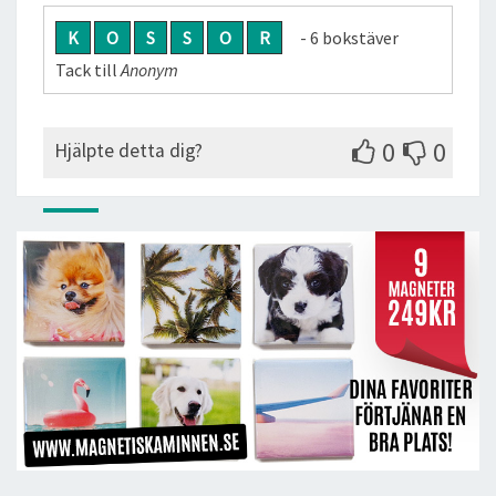
K
O
S
S
O
R
- 6 bokstäver
Tack till
Anonym
0
0
Hjälpte detta dig?