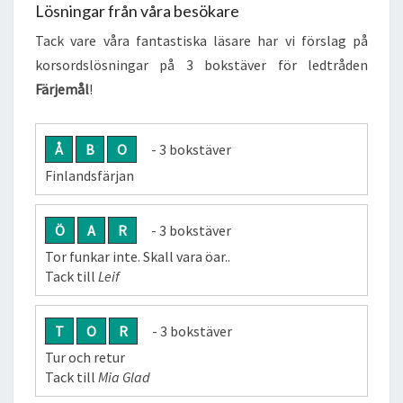
Lösningar från våra besökare
Tack vare våra fantastiska läsare har vi förslag på
korsordslösningar på 3 bokstäver för ledtråden
Färjemål
!
Å
B
O
- 3 bokstäver
Finlandsfärjan
Ö
A
R
- 3 bokstäver
Tor funkar inte. Skall vara öar..
Tack till
Leif
T
O
R
- 3 bokstäver
Tur och retur
Tack till
Mia Glad