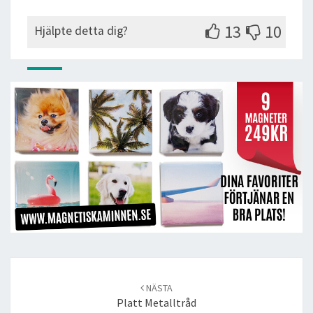
13
10
Hjälpte detta dig?
Post
navigation
NÄSTA
Platt Metalltråd