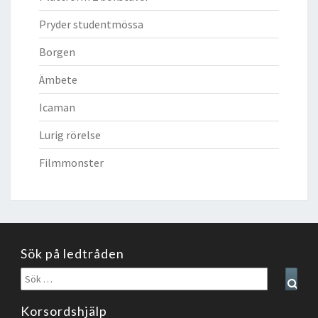
Pryder studentmössa
Borgen
Ämbete
Icaman
Lurig rörelse
Filmmonster
Sök på ledtråden
Sök
Sear
efter:
Korsordshjälp