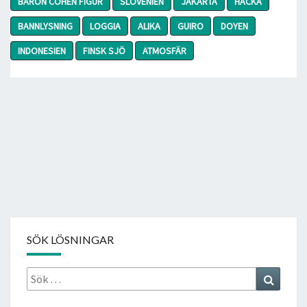
BARON COHEN FIGUR
SLOVENIEN
JAKARTA
HACKA
BANNLYSNING
LOGGIA
ALIKA
GUIRO
DOYEN
INDONESIEN
FINSK SJÖ
ATMOSFÄR
SÖK LÖSNINGAR
Sök
Search
efter: