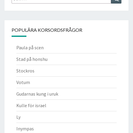
efter:
POPULÄRA KORSORDSFRÅGOR
Paula på scen
Stad på honshu
Stockros
Votum
Gudarnas kung i uruk
Kulle för israel
Ly
Inympas