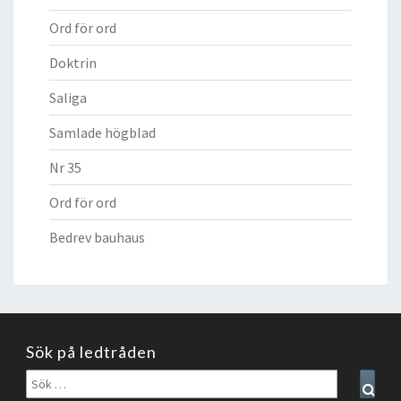
Ord för ord
Doktrin
Saliga
Samlade högblad
Nr 35
Ord för ord
Bedrev bauhaus
Sök på ledtråden
Sök
Sear
efter: