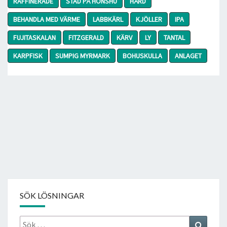
RAFFINERADE
STAD PÅ HONSHU
HÅRD
BEHANDLA MED VÄRME
LABBKÄRL
KJÖLLER
IPA
FUJITASKALAN
FITZGERALD
KÄRV
LY
TANTAL
KARPFISK
SUMPIG MYRMARK
BOHUSKULLA
ANLAGET
SÖK LÖSNINGAR
Sök
Search