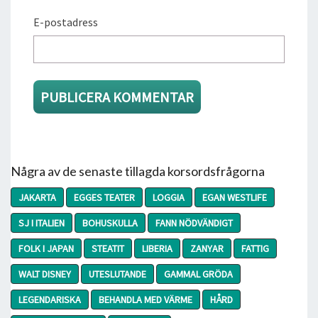
E-postadress
Några av de senaste tillagda korsordsfrågorna
JAKARTA
EGGES TEATER
LOGGIA
EGAN WESTLIFE
SJ I ITALIEN
BOHUSKULLA
FANN NÖDVÄNDIGT
FOLK I JAPAN
STEATIT
LIBERIA
ZANYAR
FATTIG
WALT DISNEY
UTESLUTANDE
GAMMAL GRÖDA
LEGENDARISKA
BEHANDLA MED VÄRME
HÅRD