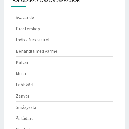
POPULÄRA KORSORDSFRÅGOR
Svävande
Prästerskap
Indisk furstetitel
Behandla med värme
Kalvar
Musa
Labbkärl
Zanyar
Småsyssla
Åskådare