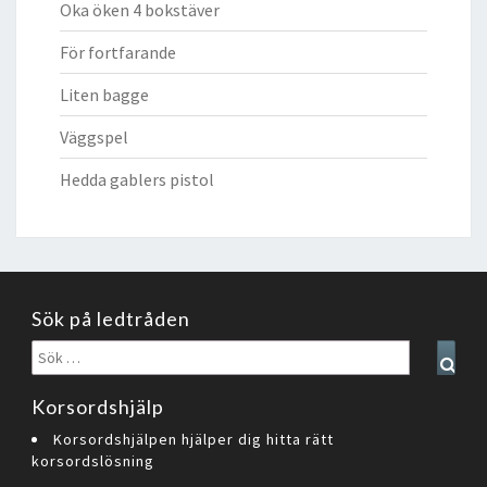
Oka öken 4 bokstäver
För fortfarande
Liten bagge
Väggspel
Hedda gablers pistol
Sök på ledtråden
Sök
Sear
efter:
Korsordshjälp
Korsordshjälpen hjälper dig hitta rätt
korsordslösning