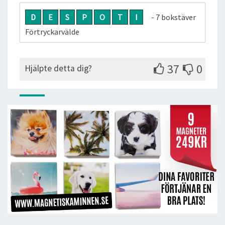
D
E
S
P
O
T
I
- 7 bokstäver
Förtryckarvälde
37
0
Hjälpte detta dig?