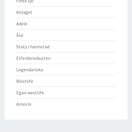
Finsk sjö
Anlaget
Adele
Åse
Staty i halmstad
Elfenbenskusten
Legendariska
Westlife
Egan westlife
Amorin