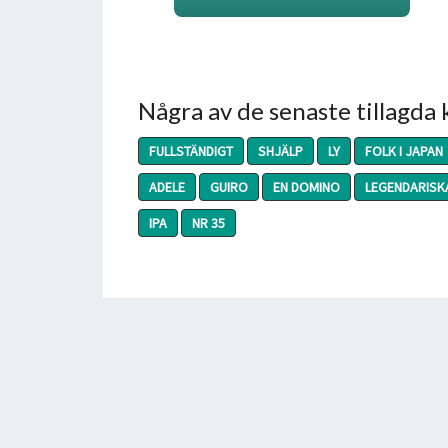
Några av de senaste tillagda
FULLSTÄNDIGT
SHJÄLP
LY
FOLK I JAPAN
ADELE
GUIRO
EN DOMINO
LEGENDARISK
IPA
NR 35