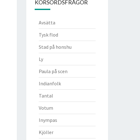
KORSORDSFRÅGOR
Avsätta
Tysk flod
Stad på honshu
Ly
Paula på scen
Indianfolk
Tantal
Votum
Inympas
Kjöller