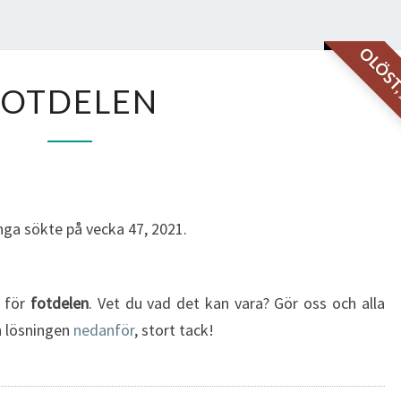
OLÖS
FOTDELEN
FOTDELEN
ga sökte på vecka 47, 2021.
g för
fotdelen
. Vet du vad det kan vara? Gör oss och alla
in lösningen
nedanför
, stort tack!