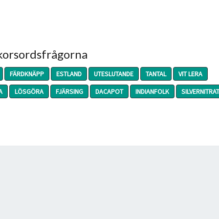
 korsordsfrågorna
FÄRDKNÄPP
ESTLAND
UTESLUTANDE
TANTAL
VIT LERA
A
LÖSGÖRA
FJÄRSING
DACAPOT
INDIANFOLK
SILVERNITRA