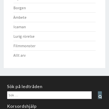
Borgen
Ämbete
Icaman
Lurig rörelse
Filmmonster
Allt arv
Sök på ledtråden
Sök
Sear
efter:
Korsordshjälp