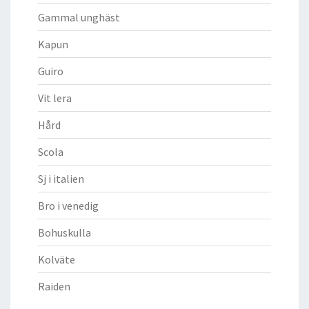
Gammal unghäst
Kapun
Guiro
Vit lera
Hård
Scola
Sj i italien
Bro i venedig
Bohuskulla
Kolväte
Raiden