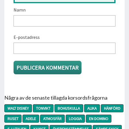
Namn
E-postadress
Några av de senaste tillagda korsordsfrågorna
WALT DISNEY
TONVIKT
BOHUSKULLA
ALIKA
HÄNFÖRD
RUSET
ADELE
ATMOSFÄR
LOGGIA
EN DOMINO
SJ I ITALIEN
KAXIGT
ÖVERENSSTÄMMELSE
SÄMRE SKICK