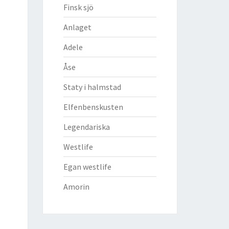
Finsk sjö
Anlaget
Adele
Åse
Staty i halmstad
Elfenbenskusten
Legendariska
Westlife
Egan westlife
Amorin