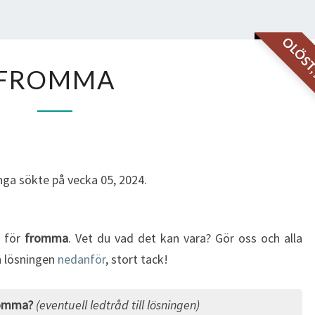
OLÖS
FROMMA
FROMMA
ga sökte på vecka 05, 2024.
g för
fromma
. Vet du vad det kan vara? Gör oss och alla
in lösningen
nedanför
, stort tack!
romma?
(eventuell ledtråd till lösningen)