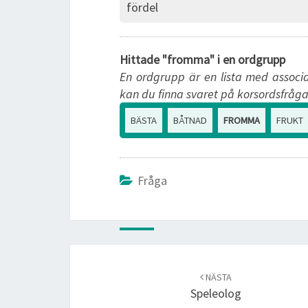
fördel
Hittade "fromma" i en ordgrupp
En ordgrupp är en lista med associa
kan du finna svaret på korsordsfråga
BÄSTA
BÅTNAD
FROMMA
FRUKT
Fråga
Post
navigation
NÄSTA
Speleolog