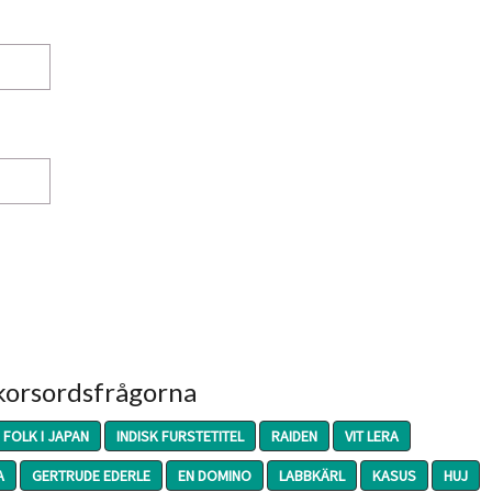
 korsordsfrågorna
FOLK I JAPAN
INDISK FURSTETITEL
RAIDEN
VIT LERA
A
GERTRUDE EDERLE
EN DOMINO
LABBKÄRL
KASUS
HUJ