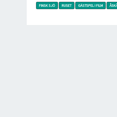
FINSK SJÖ
RUSET
GÄSTSPEL I FILM
ÅSK