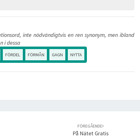
tionsord, inte nödvändigtvis en ren synonym, men ibland
n i dessa
FÖRDEL
FÖRMÅN
GAGN
NYTTA
FÖREGÅENDE
På Nätet Gratis