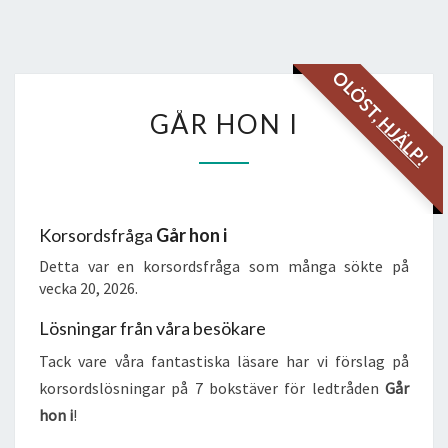
OLÖST,
GÅR
GÅR HON I
HJÄLP!
HON
I
Korsordsfråga
Går hon i
Detta var en korsordsfråga som många sökte på
vecka 20, 2026.
Lösningar från våra besökare
Tack vare våra fantastiska läsare har vi förslag på
korsordslösningar på 7 bokstäver för ledtråden
Går
hon i
!