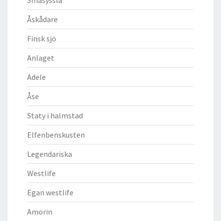
Åskådare
Finsk sjö
Anlaget
Adele
Åse
Staty i halmstad
Elfenbenskusten
Legendariska
Westlife
Egan westlife
Amorin