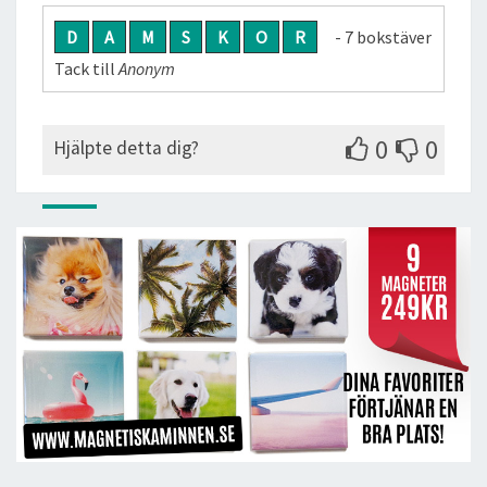
D
A
M
S
K
O
R
- 7 bokstäver
Tack till
Anonym
0
0
Hjälpte detta dig?