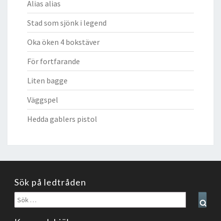
Alias alias
Stad som sjönk i legend
Oka öken 4 bokstäver
För fortfarande
Liten bagge
Väggspel
Hedda gablers pistol
Sök på ledtråden
Sök
Sear
efter: