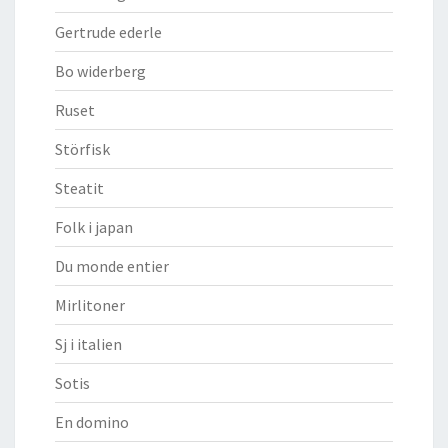
Gertrude ederle
Bo widerberg
Ruset
Störfisk
Steatit
Folk i japan
Du monde entier
Mirlitoner
Sj i italien
Sotis
En domino