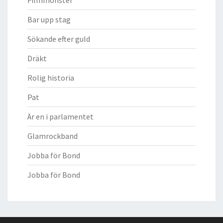
Bar upp stag
Sökande efter guld
Dräkt
Rolig historia
Pat
Är en i parlamentet
Glamrockband
Jobba för Bond
Jobba för Bond