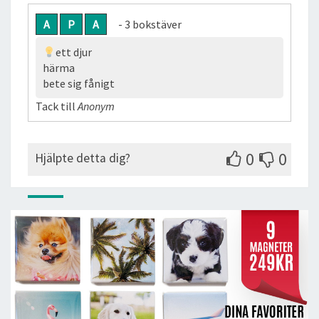
A
P
A
- 3 bokstäver
ett djur
härma
bete sig fånigt
Tack till
Anonym
0
0
Hjälpte detta dig?