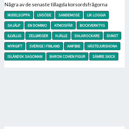
Några av de senaste tillagda korsordsfrågorna
NUDELSOPPA
LIVSÖDE
SANDEMOSE
LIK LOGGIA
SHJÄLP
EN DOMINO
ATMOSFÄR
BOCKVERKTYG
ILLVILLIG
ZELLWEGER
HJÄLLE
DALAROCKARE
DUNST
MYRGIFT
SVERIGE I FINLAND
AMFIBIE
HÄSTDJURSHONA
ISLÄNDSK SAGOMAN
BARON COHEN FIGUR
SÄMRE SKICK