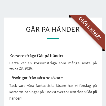
OLÖST,
GÅR
GÅR PÅ HÄNDER
HJÄLP!
PÅ
HÄNDER
Korsordsfråga
Går på händer
Detta var en korsordsfråga som många sökte på
vecka 28, 2026.
Lösningar från våra besökare
Tack vare våra fantastiska läsare har vi förslag på
korsordslösningar på 3 bokstäver för ledtråden
Går på
händer
!