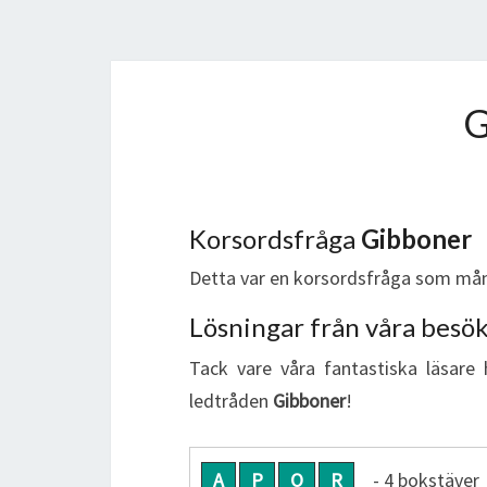
Korsordsfråga
Gibboner
Detta var en korsordsfråga som mån
Lösningar från våra besö
Tack vare våra fantastiska läsare 
ledtråden
Gibboner
!
A
P
O
R
- 4 bokstäver