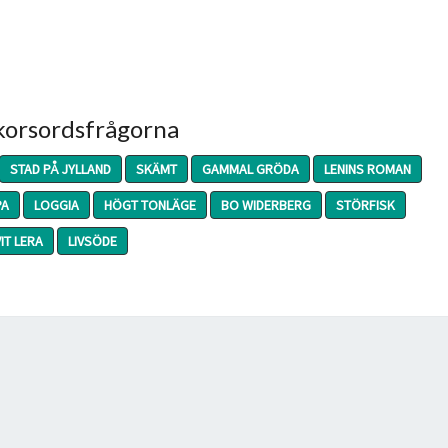
 korsordsfrågorna
STAD PÅ JYLLAND
SKÄMT
GAMMAL GRÖDA
LENINS ROMAN
PA
LOGGIA
HÖGT TONLÄGE
BO WIDERBERG
STÖRFISK
VIT LERA
LIVSÖDE