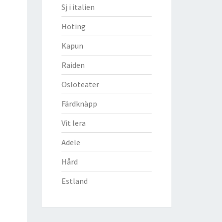
Sj i italien
Hoting
Kapun
Raiden
Osloteater
Färdknäpp
Vit lera
Adele
Hård
Estland