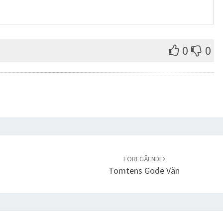
0
0
FÖREGÅENDE
Tomtens Gode Vän