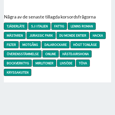
Några av de senaste tillagda korsordsfrågorna
TJÄDERLÄTE
SJ I ITALIEN
FATTIG
LENINS ROMAN
MÄSTAREN
JURASSIC PARK
DU MONDE ENTIER
HACKA
FILTER
MOTGÅNG
DALAROCKARE
HÖGT TONLÄGE
ÖVERENSSTÄMMELSE
ONLINE
HÄSTDJURSHONA
BOCKVERKTYG
MIRLITONER
LIVSÖDE
TÖVA
KRYSSAKUTEN