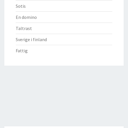
Sotis
En domino
Taltrast
Sverige i finland
Fattig