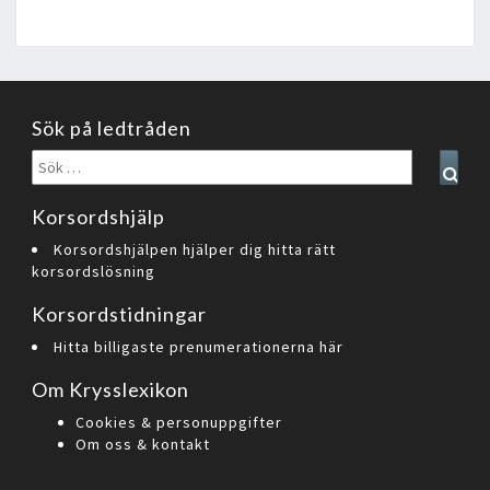
Sök på ledtråden
Sök
Sear
efter:
Korsordshjälp
Korsordshjälpen hjälper dig hitta rätt
korsordslösning
Korsordstidningar
Hitta billigaste prenumerationerna här
Om Krysslexikon
Cookies & personuppgifter
Om oss & kontakt