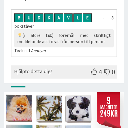
B
U
D
K
A
V
L
E
- 8
bokstäver
(i äldre tid:) föremål med skriftligt
meddelande att föras från person till person
Tack till
Anonym
4
0
Hjälpte detta dig?