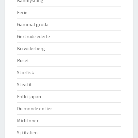
Bannlysning
Ferie
Gammal gröda
Gertrude ederle
Bo widerberg
Ruset
Störfisk
Steatit
Folk i japan
Du monde entier
Mirlitoner
Sj i italien