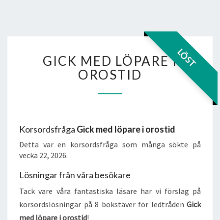
GICK
LÖST
GICK MED LÖPARE I
MED
LÖPARE
OROSTID
I
OROSTID
Korsordsfråga
Gick med löpare i orostid
Detta var en korsordsfråga som många sökte på
vecka 22, 2026.
Lösningar från våra besökare
Tack vare våra fantastiska läsare har vi förslag på
korsordslösningar på 8 bokstäver för ledtråden
Gick
med löpare i orostid
!