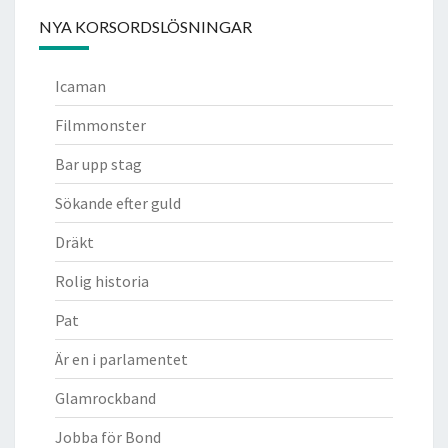
NYA KORSORDSLÖSNINGAR
Icaman
Filmmonster
Bar upp stag
Sökande efter guld
Dräkt
Rolig historia
Pat
Är en i parlamentet
Glamrockband
Jobba för Bond