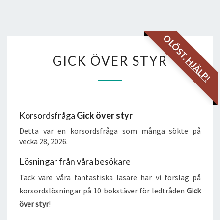
OLÖST,
GICK
GICK ÖVER STYR
HJÄLP!
ÖVER
STYR
Korsordsfråga
Gick över styr
Detta var en korsordsfråga som många sökte på
vecka 28, 2026.
Lösningar från våra besökare
Tack vare våra fantastiska läsare har vi förslag på
korsordslösningar på 10 bokstäver för ledtråden
Gick
över styr
!