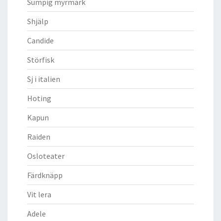
Sumpig myrmark
Shjälp
Candide
Störfisk
Sj i italien
Hoting
Kapun
Raiden
Osloteater
Färdknäpp
Vit lera
Adele