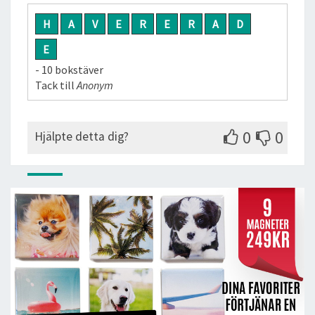
H
A
V
E
R
E
R
A
D
E
- 10 bokstäver
Tack till
Anonym
0
0
Hjälpte detta dig?