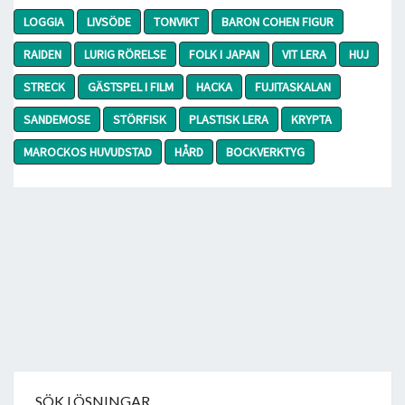
LOGGIA
LIVSÖDE
TONVIKT
BARON COHEN FIGUR
RAIDEN
LURIG RÖRELSE
FOLK I JAPAN
VIT LERA
HUJ
STRECK
GÄSTSPEL I FILM
HACKA
FUJITASKALAN
SANDEMOSE
STÖRFISK
PLASTISK LERA
KRYPTA
MAROCKOS HUVUDSTAD
HÅRD
BOCKVERKTYG
SÖK LÖSNINGAR