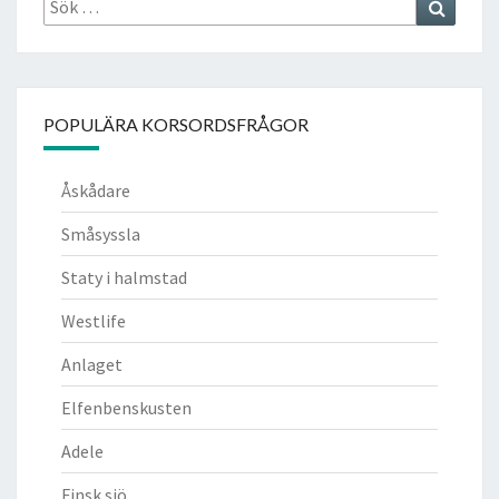
efter:
POPULÄRA KORSORDSFRÅGOR
Åskådare
Småsyssla
Staty i halmstad
Westlife
Anlaget
Elfenbenskusten
Adele
Finsk sjö