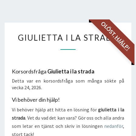
OLÖST,
GIULIETTA
GIULIETTA I LA STRADA
HJÄLP!
I
LA
STRADA
Korsordsfråga
Giulietta i la strada
Detta var en korsordsfråga som många sökte på
vecka 24, 2026.
Vi behöver din hjälp!
Vi behöver hjälp att hitta en lösning för
giulietta i la
strada
. Vet du vad det kan vara? Gör oss och alla andra
som letar en tjänst och skriv in lösningen
nedanför
,
stort tack!