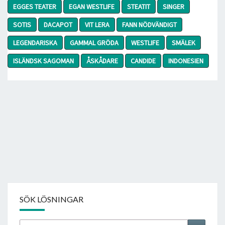
EGGES TEATER
EGAN WESTLIFE
STEATIT
SINGER
SOTIS
DACAPOT
VIT LERA
FANN NÖDVÄNDIGT
LEGENDARISKA
GAMMAL GRÖDA
WESTLIFE
SMÄLEK
ISLÄNDSK SAGOMAN
ÅSKÅDARE
CANDIDE
INDONESIEN
SÖK LÖSNINGAR
Sök
Search