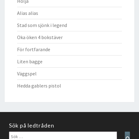
Hölja
Alias alias
Stad som sjönk i legend
Oka öken 4 bokstäver
För fortfarande
Liten bagge
Väggspel
Hedda gablers pistol
Sök på ledtråden
Sök
Sear