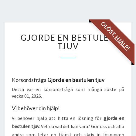
OLÖST,
GJORDE
GJORDE EN BESTULEN
HJÄLP!
EN
BESTULEN
TJUV
TJUV
Korsordsfråga
Gjorde en bestulen tjuv
Detta var en korsordsfråga som många sökte på
vecka 01, 2026.
Vi behöver din hjälp!
Vi behöver hjälp att hitta en lösning för
gjorde en
bestulen tjuv
. Vet du vad det kan vara? Gör oss och alla
andra som letar en tjänst och skriv in lösningen