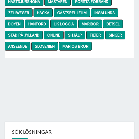
HÄSTDJURSHONA
MÄSTAREN
FÖRSTA FÖRBAND
ZELLWEGER
HACKA
GÄSTSPEL I FILM
INGALUNDA
DOYEN
HÄNFÖRD
LIK LOGGIA
MARIBOR
BETSEL
STAD PÅ JYLLAND
ONLINE
SHJÄLP
FILTER
SINGER
ANSEENDE
SLOVENIEN
MARIOS BROR
SÖK LÖSNINGAR