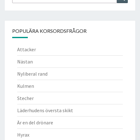
efter:
POPULÄRA KORSORDSFRÅGOR
Attacker
Nästan
Nyliberal rand
Kulmen
Stecher
Läderhudens översta skikt
Är en del drönare
Hyrax