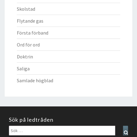
Skolstad
Flytande gas
Första förband
Ord för ord
Doktrin
Saliga
Samlade högblad
Sök på ledtråden
Sök
Sear
efter: