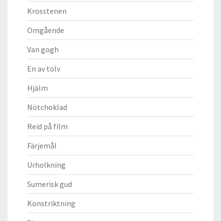
Krosstenen
Omgående
Van gogh
En av tolv
Hjälm
Nötchoklad
Reid på film
Färjemål
Urholkning
Sumerisk gud
Konstriktning