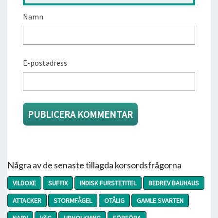
Namn
E-postadress
Några av de senaste tillagda korsordsfrågorna
VILDOXE
SUFFIX
INDISK FURSTETITEL
BEDREV BAUHAUS
ATTACKER
STORMFÅGEL
OTÅLIG
GAMLE SVARTEN
NARV
VÄG
URHOLKNING
FÖRFÖRA